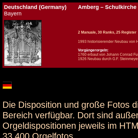
Deutschland (Germany)
Amberg – Schulkirche
Bayern
2 Manuale, 30 Ranks, 25 Register
1993 historisierender Neubau von H
Vorgängerorgeln:
1760 erbaut von Johann Conrad Fu
1926 Neubau durch G.F. Steinmeyer 
Details und Disposition der Orgel / specification and stoplist of this organ
Die Disposition und große Fotos d
Bereich verfügbar. Dort sind auße
Orgeldispositionen jeweils im HT
33.400 Orgelfotos