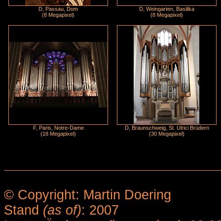
D, Passau, Dom
D, Weingarten, Basilika
(8 Megapixel)
(8 Megapixel)
F, Paris, Notre-Dame
D, Braunschweig, St. Ulrici Brüdern
(18 Megapixel)
(30 Megapixel)
© Copyright: Martin Doering
Stand
(as of)
: 2007