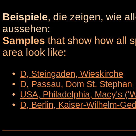
Beispiele
, die zeigen, wie a
aussehen:
Samples
that show how all sp
area look like:
•
D, Steingaden, Wieskirche
•
D, Passau, Dom St. Stephan
•
USA, Philadelphia, Macy's ('
•
D, Berlin, Kaiser-Wilhelm-Ge