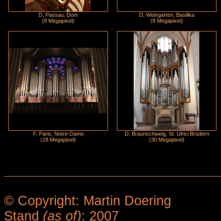
D, Passau, Dom
D, Weingarten, Basilika
(8 Megapixel)
(8 Megapixel)
F, Paris, Notre-Dame
D, Braunschweig, St. Ulrici Brüdern
(18 Megapixel)
(30 Megapixel)
© Copyright: Martin Doering
Stand
(as of)
: 2007