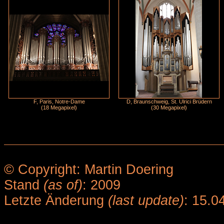
F, Paris, Notre-Dame
D, Braunschweig, St. Ulrici Brüdern
(18 Megapixel)
(30 Megapixel)
© Copyright: Martin Doering
Stand
(as of)
: 2009
Letzte Änderung
(last update)
: 15.0