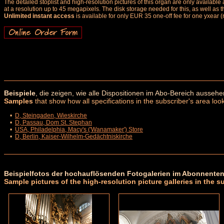
The detailed stoplist and high-resolution pictures of this organ are only availab
at a resolution up to 45 megapixels. The disk storage needed for this, as well as 
Unlimited instant access
is available for only EUR 35 one-off fee for one yxear (
Beispiele
, die zeigen, wie alle Dispositionen im Abo-Bereich aussehe
Samples
that show how all specifications in the subscriber's area look
•
D, Steingaden, Wieskirche
•
D, Passau, Dom St. Stephan
•
USA, Philadelphia, Macy's ('Wanamaker') Store
•
D, Berlin, Kaiser-Wilhelm-Gedächtniskirche
Beispielfotos der hochauflösenden Fotogalerien im Abonnenten
Sample pictures of the high-resolution picture galleries in the s