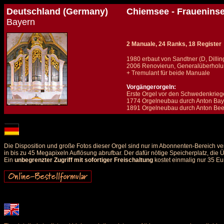
Deutschland (Germany)
Chiemsee - Fraueninse
Bayern
2 Manuale, 24 Ranks, 18 Register
1980 erbaut von Sandtner (D, Dillin
2006 Renovierun, Generalüberholu
+ Tremulant für beide Manuale
Vorgängerorgeln:
Erste Orgel vor den Schwedenkriege
1774 Orgelneubau durch Anton Bay
1891 Orgelneubau durch Anton Beer
Details und Disposition der Orgel / specification and stoplist of this organ
Die Disposition und große Fotos dieser Orgel sind nur im Abonnenten-Bereich ve
in bis zu 45 Megapixeln Auflösung abrufbar. Der dafür nötige Speicherplatz, die
Ein
unbegrenzter Zugriff mit sofortiger Freischaltung
kostet einmalig nur 35 Eu