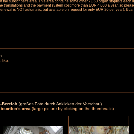
le at the subscriber's area. This area contains some other 7,850 organ stoplists ea
the translations and the payment system cost more than EUR 4,000 a year, so please 
renewal is NOT automatic, but available on request for only EUR 20 per year). It ca
n:
 like:
-Bereich
(großes Foto durch Anklicken der Vorschau)
ubscriber's area
(large picture by clicking on the thumbnails)