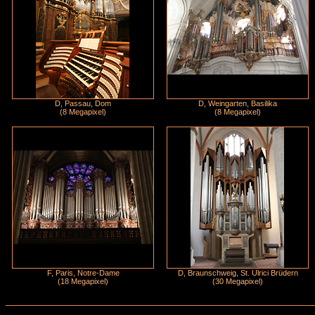
D, Passau, Dom
D, Weingarten, Basilika
(8 Megapixel)
(8 Megapixel)
F, Paris, Notre-Dame
D, Braunschweig, St. Ulrici Brüdern
(18 Megapixel)
(30 Megapixel)