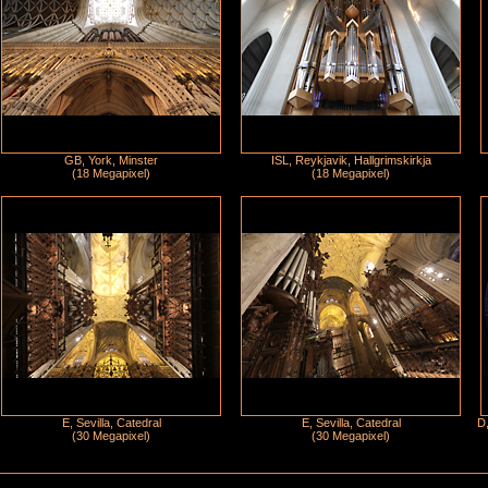
GB, York, Minster
ISL, Reykjavik, Hallgrimskirkja
(18 Megapixel)
(18 Megapixel)
E, Sevilla, Catedral
E, Sevilla, Catedral
D,
(30 Megapixel)
(30 Megapixel)