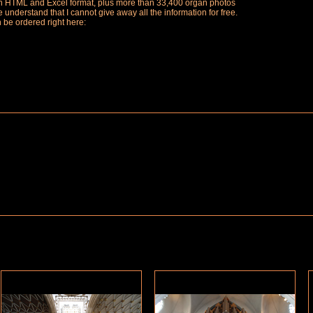
ch in HTML and Excel format, plus more than 33,400 organ photos
understand that I cannot give away all the information for free.
n be ordered right here: