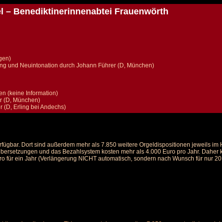
l – Benediktinerinnenabtei Frauenwörth
gen)
ng und Neuintonation durch Johann Führer (D, München)
n (keine Information)
r (D, München)
 (D, Erling bei Andechs)
rfügbar. Dort sind außerdem mehr als 7.850 weitere Orgeldispositionen jeweils i
 Übersetzungen und das Bezahlsystem kosten mehr als 4.000 Euro pro Jahr. Daher ka
ro für ein Jahr (Verlängerung NICHT automatisch, sondern nach Wunsch für nur 20 E