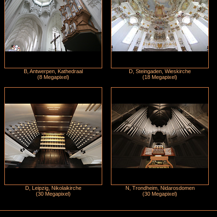
B, Antwerpen, Kathedraal
D, Steingaden, Wieskirche
(8 Megapixel)
(18 Megapixel)
D, Leipzig, Nikolaikirche
N, Trondheim, Nidarosdomen
(30 Megapixel)
(30 Megapixel)