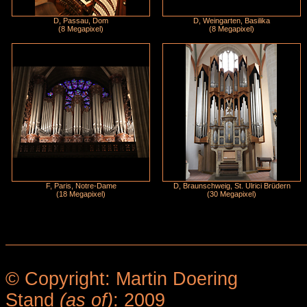
D, Passau, Dom
D, Weingarten, Basilika
(8 Megapixel)
(8 Megapixel)
F, Paris, Notre-Dame
D, Braunschweig, St. Ulrici Brüdern
(18 Megapixel)
(30 Megapixel)
© Copyright: Martin Doering
Stand
(as of)
: 2009