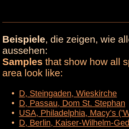
Beispiele
, die zeigen, wie a
aussehen:
Samples
that show how all sp
area look like:
•
D, Steingaden, Wieskirche
•
D, Passau, Dom St. Stephan
•
USA, Philadelphia, Macy's ('
•
D, Berlin, Kaiser-Wilhelm-Ge