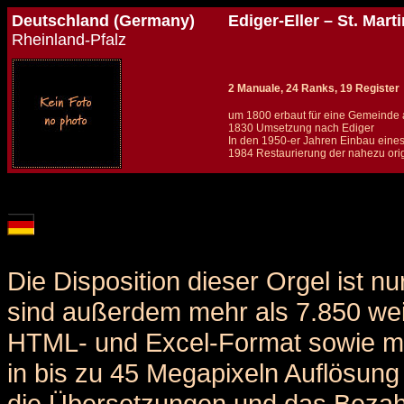
Deutschland (Germany)
Ediger-Eller – St. Marti
Rheinland-Pfalz
2 Manuale, 24 Ranks, 19 Register
um 1800 erbaut für eine Gemeinde
1830 Umsetzung nach Ediger
In den 1950-er Jahren Einbau eines
1984 Restaurierung der nahezu orig
Details und Disposition der Orgel / specification and stoplist of this organ
Die Disposition dieser Orgel ist n
sind außerdem mehr als 7.850 weit
HTML- und Excel-Format sowie me
in bis zu 45 Megapixeln Auflösung 
die Übersetzungen und das Bezah