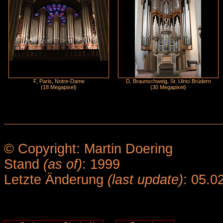
F, Paris, Notre-Dame
D, Braunschweig, St. Ulrici Brüdern
(18 Megapixel)
(30 Megapixel)
© Copyright: Martin Doering
Stand
(as of)
: 1999
Letzte Änderung
(last update)
: 05.0