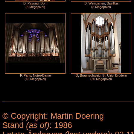
D, Passau, Dom
D, Weingarten, Basilika
(8 Megapixel)
(8 Megapixel)
F, Paris, Notre-Dame
D, Braunschweig, St. Ulrici Brüdern
(18 Megapixel)
(30 Megapixel)
© Copyright: Martin Doering
Stand
(as of)
: 1986