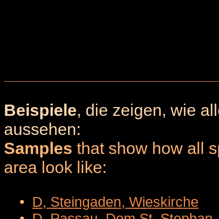
Beispiele
, die zeigen, wie a
aussehen:
Samples
that show how all sp
area look like:
•
D, Steingaden, Wieskirche
•
D, Passau, Dom St. Stephan