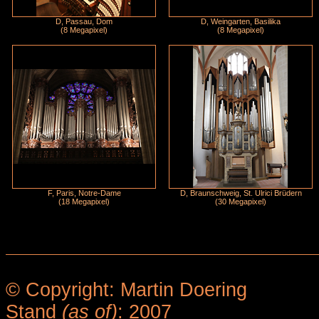
D, Passau, Dom
D, Weingarten, Basilika
(8 Megapixel)
(8 Megapixel)
F, Paris, Notre-Dame
D, Braunschweig, St. Ulrici Brüdern
(18 Megapixel)
(30 Megapixel)
© Copyright: Martin Doering
Stand
(as of)
: 2007