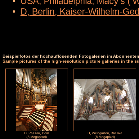
•
USA, Philadelphia, Macy's ('
•
D, Berlin, Kaiser-Wilhelm-Ge
Beispielfotos der hochauflösenden Fotogalerien im Abonnenten
Sample pictures of the high-resolution picture galleries in the s
D, Passau, Dom
D, Weingarten, Basilika
(8 Megapixel)
(8 Megapixel)