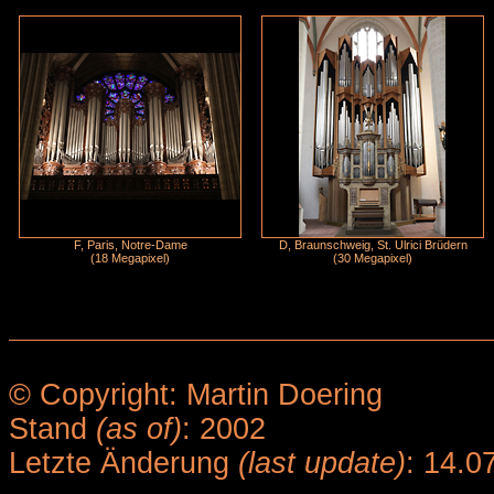
F, Paris, Notre-Dame
D, Braunschweig, St. Ulrici Brüdern
(18 Megapixel)
(30 Megapixel)
© Copyright: Martin Doering
Stand
(as of)
: 2002
Letzte Änderung
(last update)
: 14.0