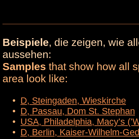
Beispiele
, die zeigen, wie a
aussehen:
Samples
that show how all sp
area look like:
•
D, Steingaden, Wieskirche
•
D, Passau, Dom St. Stephan
•
USA, Philadelphia, Macy's ('
•
D, Berlin, Kaiser-Wilhelm-Ge