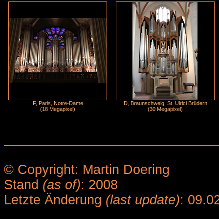
F, Paris, Notre-Dame
D, Braunschweig, St. Ulrici Brüdern
(18 Megapixel)
(30 Megapixel)
© Copyright: Martin Doering
Stand
(as of)
: 2008
Letzte Änderung
(last update)
: 09.0