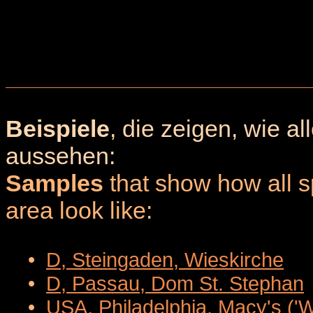
Beispiele
, die zeigen, wie a
aussehen:
Samples
that show how all sp
area look like:
•
D, Steingaden, Wieskirche
•
D, Passau, Dom St. Stephan
•
USA, Philadelphia, Macy's ('