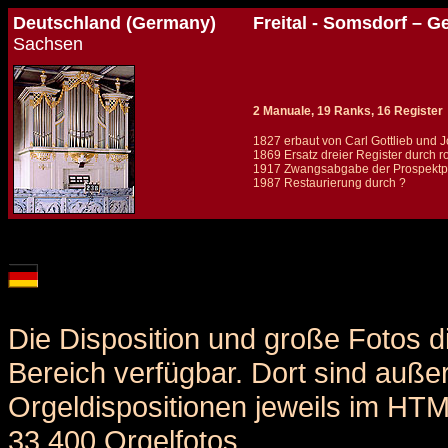
Deutschland (Germany)
Freital - Somsdorf – G
Sachsen
2 Manuale, 19 Ranks, 16 Register
1827 erbaut von Carl Gottlieb und 
1869 Ersatz dreier Register durch 
1917 Zwangsabgabe der Prospektpfe
1987 Restaurierung durch ?
Details und Disposition der Orgel / specification and stoplist of this organ
Die Disposition und große Fotos d
Bereich verfügbar. Dort sind auße
Orgeldispositionen jeweils im HT
33.400 Orgelfotos