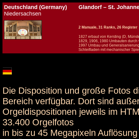
Deutschland (Germany)
Glandorf – St. Johann
Niedersachsen
2 Manuale, 31 Ranks, 26 Register
1827 erbaut von Kersting (D, Münst
1829, 1906, 1980 Umbauten durch 
1997 Umbau und Generalsanierung 
Schleifladen mit mechanischer Spiel
Details und Disposition der Orgel / specification and stoplist of this organ
Die Disposition und große Fotos d
Bereich verfügbar. Dort sind auße
Orgeldispositionen jeweils im HT
33.400 Orgelfotos
in bis zu 45 Megapixeln Auflösung 