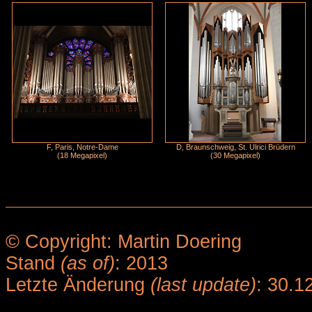
F, Paris, Notre-Dame
D, Braunschweig, St. Ulrici Brüdern
(18 Megapixel)
(30 Megapixel)
© Copyright: Martin Doering
Stand
(as of)
: 2013
Letzte Änderung
(last update)
: 30.1