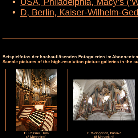
•
USA, Philadelphia, Macy's ('
•
D, Berlin, Kaiser-Wilhelm-Ge
Beispielfotos der hochauflösenden Fotogalerien im Abonnenten
Sample pictures of the high-resolution picture galleries in the s
D, Passau, Dom
D, Weingarten, Basilika
(8 Megapixel)
(8 Megapixel)