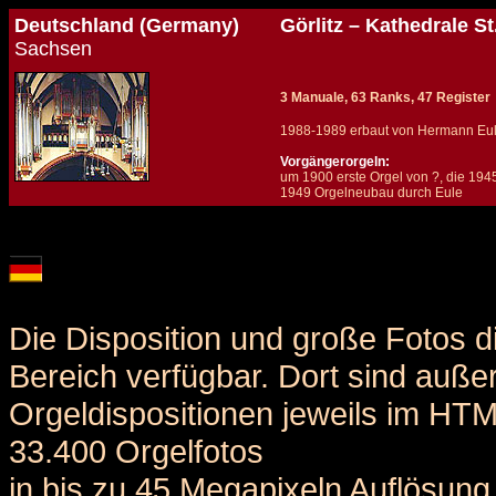
Deutschland (Germany)
Görlitz – Kathedrale S
Sachsen
3 Manuale, 63 Ranks, 47 Register
1988-1989 erbaut von Hermann Eul
Vorgängerorgeln:
um 1900 erste Orgel von ?, die 194
1949 Orgelneubau durch Eule
Details und Disposition der Orgel / specification and stoplist of this organ
Die Disposition und große Fotos d
Bereich verfügbar. Dort sind auße
Orgeldispositionen jeweils im HT
33.400 Orgelfotos
in bis zu 45 Megapixeln Auflösung 