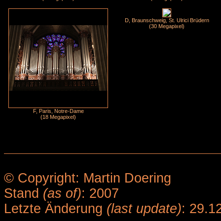
D, Braunschweig, St. Ulrici Brüdern
(30 Megapixel)
F, Paris, Notre-Dame
(18 Megapixel)
© Copyright: Martin Doering
Stand
(as of)
: 2007
Letzte Änderung
(last update)
: 29.1