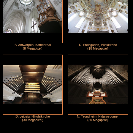
B, Antwerpen, Kathedraal
D, Steingaden, Wieskirche
(8 Megapixel)
(18 Megapixel)
D, Leipzig, Nikolaikirche
N, Trondheim, Nidarosdomen
(30 Megapixel)
(30 Megapixel)