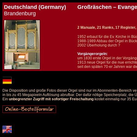
Deutschland (Germany)
Großräschen – Evange
Brandenburg
2 Manuale, 21 Ranks, 17 Register, 
1952 erbaut für die Ev. Kirche in B
1988-1989 Abbau der Orgel in Bück
2002 Überholung durch ?
Vorgängerorgeln:
um 1830 erste Orgel in der Vorgäng
1913 neue Orgel für die nue erricht
seit den späten 70-er Jahren war di
Details und Disposition der Orgel / specification and stoplist of this organ
Die Disposition und große Fotos dieser Orgel sind nur im Abonnenten-Bereich ve
in bis zu 45 Megapixeln Auflösung abrufbar. Der dafür nötige Speicherplatz, die
Ein
unbegrenzter Zugriff mit sofortiger Freischaltung
kostet einmalig nur 35 Eu