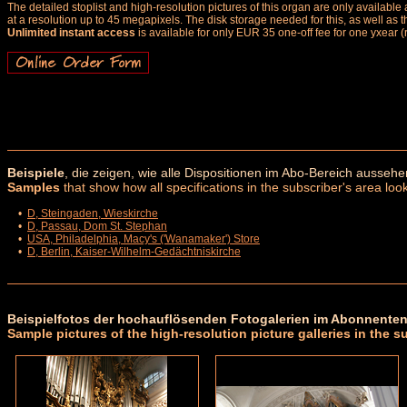
The detailed stoplist and high-resolution pictures of this organ are only availab
at a resolution up to 45 megapixels. The disk storage needed for this, as well as 
Unlimited instant access
is available for only EUR 35 one-off fee for one yxear (
Beispiele
, die zeigen, wie alle Dispositionen im Abo-Bereich aussehe
Samples
that show how all specifications in the subscriber's area look
•
D, Steingaden, Wieskirche
•
D, Passau, Dom St. Stephan
•
USA, Philadelphia, Macy's ('Wanamaker') Store
•
D, Berlin, Kaiser-Wilhelm-Gedächtniskirche
Beispielfotos der hochauflösenden Fotogalerien im Abonnenten
Sample pictures of the high-resolution picture galleries in the s