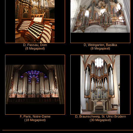
D, Passau, Dom
D, Weingarten, Basilika
(8 Megapixel)
(8 Megapixel)
F, Paris, Notre-Dame
D, Braunschweig, St. Ulrici Brüdern
(18 Megapixel)
(30 Megapixel)