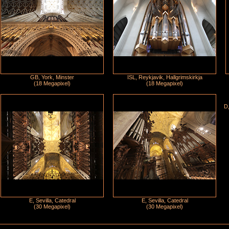
GB, York, Minster
ISL, Reykjavik, Hallgrimskirkja
(18 Megapixel)
(18 Megapixel)
D,
E, Sevilla, Catedral
E, Sevilla, Catedral
(30 Megapixel)
(30 Megapixel)