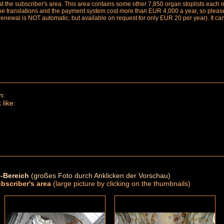
le at the subscriber's area. This area contains some other 7,850 organ stoplists ea
the translations and the payment system cost more than EUR 4,000 a year, so please 
renewal is NOT automatic, but available on request for only EUR 20 per year). It ca
n:
 like:
-Bereich
(großes Foto durch Anklicken der Vorschau)
ubscriber's area
(large picture by clicking on the thumbnails)