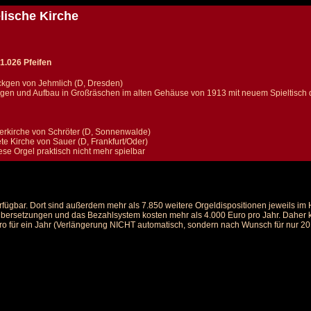
lische Kirche
1.026 Pfeifen
ückgen von Jehmlich (D, Dresden)
gen und Aufbau in Großräschen im alten Gehäuse von 1913 mit neuem Spieltisch d
erkirche von Schröter (D, Sonnenwalde)
ete Kirche von Sauer (D, Frankfurt/Oder)
ese Orgel praktisch nicht mehr spielbar
rfügbar. Dort sind außerdem mehr als 7.850 weitere Orgeldispositionen jeweils i
 Übersetzungen und das Bezahlsystem kosten mehr als 4.000 Euro pro Jahr. Daher ka
ro für ein Jahr (Verlängerung NICHT automatisch, sondern nach Wunsch für nur 20 E