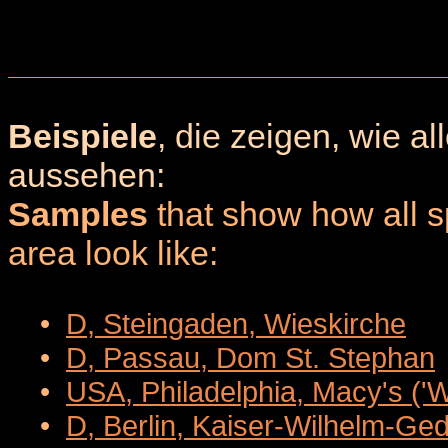
Beispiele
, die zeigen, wie a
aussehen:
Samples
that show how all sp
area look like:
•
D, Steingaden, Wieskirche
•
D, Passau, Dom St. Stephan
•
USA, Philadelphia, Macy's ('
•
D, Berlin, Kaiser-Wilhelm-Ge