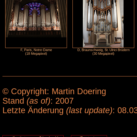
F, Paris, Notre-Dame
D, Braunschweig, St. Ulrici Brüdern
(18 Megapixel)
(30 Megapixel)
© Copyright: Martin Doering
Stand
(as of)
: 2007
Letzte Änderung
(last update)
: 08.0