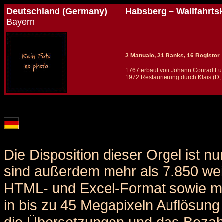
Deutschland (Germany)
Habsberg – Wallfahrts
Bayern
2 Manuale, 21 Ranks, 16 Register
1767 erbaut von Johann Conrad Fu
1972 Restaurierung durch Klais (D,
Details und Disposition der Orgel / specification and stoplist of this organ
Die Disposition dieser Orgel ist n
sind außerdem mehr als 7.850 weit
HTML- und Excel-Format sowie me
in bis zu 45 Megapixeln Auflösung 
die Übersetzungen und das Bezah