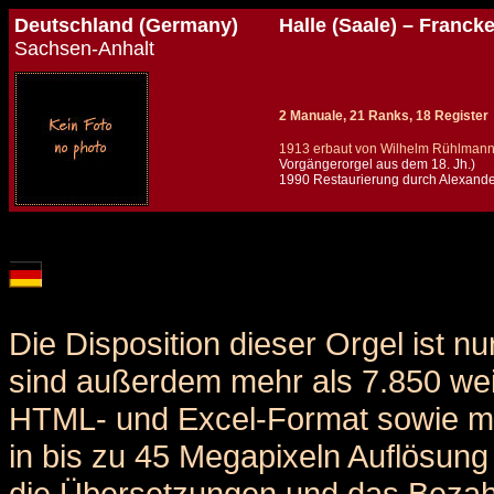
Deutschland (Germany)
Halle (Saale) – Franck
Sachsen-Anhalt
2 Manuale, 21 Ranks, 18 Register
1913 erbaut von Wilhelm Rühlmann 
Vorgängerorgel aus dem 18. Jh.)
1990 Restaurierung durch Alexande
Details und Disposition der Orgel / specification and stoplist of this organ
Die Disposition dieser Orgel ist n
sind außerdem mehr als 7.850 weit
HTML- und Excel-Format sowie me
in bis zu 45 Megapixeln Auflösung 
die Übersetzungen und das Bezah