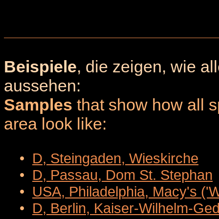
Beispiele
, die zeigen, wie a
aussehen:
Samples
that show how all sp
area look like:
•
D, Steingaden, Wieskirche
•
D, Passau, Dom St. Stephan
•
USA, Philadelphia, Macy's ('
•
D, Berlin, Kaiser-Wilhelm-Ge