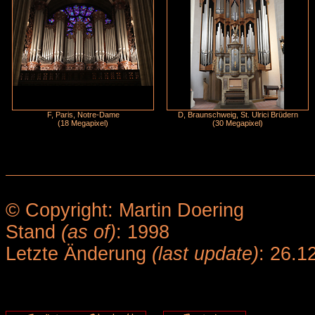
F, Paris, Notre-Dame
D, Braunschweig, St. Ulrici Brüdern
(18 Megapixel)
(30 Megapixel)
© Copyright: Martin Doering
Stand
(as of)
: 1998
Letzte Änderung
(last update)
: 26.1