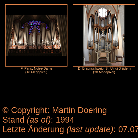
F, Paris, Notre-Dame
D, Braunschweig, St. Ulrici Brüdern
(18 Megapixel)
(30 Megapixel)
© Copyright: Martin Doering
Stand
(as of)
: 1994
Letzte Änderung
(last update)
: 07.0