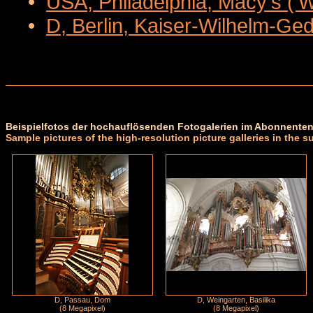
•
USA, Philadelphia, Macy's ('
•
D, Berlin, Kaiser-Wilhelm-Ge
Beispielfotos der hochauflösenden Fotogalerien im Abonnenten
Sample pictures of the high-resolution picture galleries in the s
D, Passau, Dom
D, Weingarten, Basilika
(8 Megapixel)
(8 Megapixel)