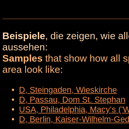
Beispiele
, die zeigen, wie a
aussehen:
Samples
that show how all sp
area look like:
•
D, Steingaden, Wieskirche
•
D, Passau, Dom St. Stephan
•
USA, Philadelphia, Macy's ('
•
D, Berlin, Kaiser-Wilhelm-Ge