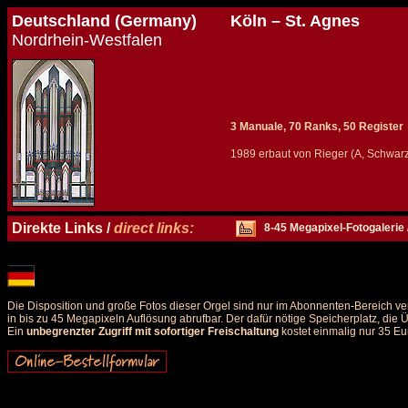
Deutschland (Germany)
Köln – St. Agnes
Nordrhein-Westfalen
3 Manuale, 70 Ranks, 50 Register
1989 erbaut von Rieger (A, Schwar
Details und Disposition der Orgel / specification and stoplist of this organ
Direkte Links /
direct links:
8-45 Megapixel-Fotogalerie 
Die Disposition und große Fotos dieser Orgel sind nur im Abonnenten-Bereich ve
in bis zu 45 Megapixeln Auflösung abrufbar. Der dafür nötige Speicherplatz, die
Ein
unbegrenzter Zugriff mit sofortiger Freischaltung
kostet einmalig nur 35 Eu