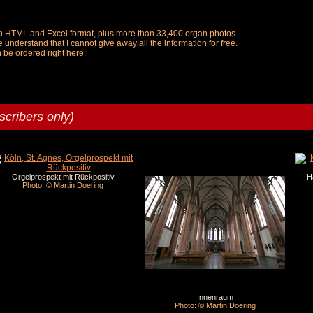
ch in HTML and Excel format, plus more than 33,400 organ photos
understand that I cannot give away all the information for free.
n be ordered right here:
scribers only)
Orgelprospekt mit Rückpositiv
H
Photo: © Martin Doering
Innenraum
Photo: © Martin Doering