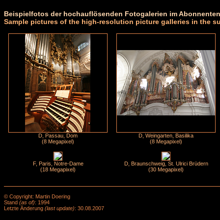
Beispielfotos der hochauflösenden Fotogalerien im Abonnenten
Sample pictures of the high-resolution picture galleries in the s
D, Passau, Dom
D, Weingarten, Basilika
(8 Megapixel)
(8 Megapixel)
F, Paris, Notre-Dame
D, Braunschweig, St. Ulrici Brüdern
(18 Megapixel)
(30 Megapixel)
© Copyright: Martin Doering
Stand
(as of)
: 1994
Letzte Änderung
(last update)
: 30.08.2007