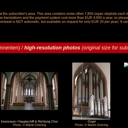
le at the subscriber's area. This area contains some other 7,850 organ stoplists ea
the translations and the payment system cost more than EUR 4,000 a year, so please 
renewal is NOT automatic, but available on request for only EUR 20 per year). It ca
onnenten) /
high-resolution photos
(original size for sub
Innenraum / Hauptschiff in Richtung Chor
Orgel
Photo: © Martin Doering
Photo: © Martin Doering