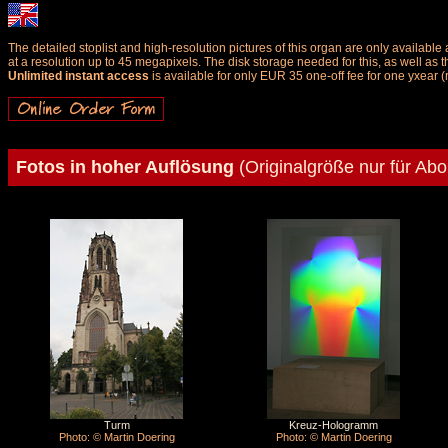
The detailed stoplist and high-resolution pictures of this organ are only availab
at a resolution up to 45 megapixels. The disk storage needed for this, as well as 
Unlimited instant access
is available for only EUR 35 one-off fee for one yxear (
Fotos in hoher Auflösung
(Originalgröße nur für Ab
Turm
Kreuz-Hologramm
Photo: © Martin Doering
Photo: © Martin Doering