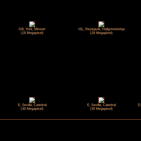
GB, York, Minster
ISL, Reykjavik, Hallgrimskirkja
(18 Megapixel)
(18 Megapixel)
E, Sevilla, Catedral
E, Sevilla, Catedral
D,
(30 Megapixel)
(30 Megapixel)