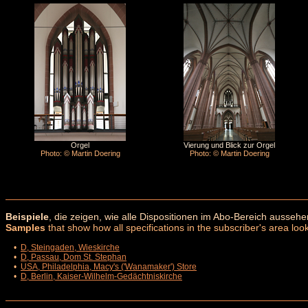
Orgel
Vierung und Blick zur Orgel
Photo: © Martin Doering
Photo: © Martin Doering
Beispiele
, die zeigen, wie alle Dispositionen im Abo-Bereich aussehe
Samples
that show how all specifications in the subscriber's area look
•
D, Steingaden, Wieskirche
•
D, Passau, Dom St. Stephan
•
USA, Philadelphia, Macy's ('Wanamaker') Store
•
D, Berlin, Kaiser-Wilhelm-Gedächtniskirche