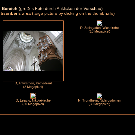
-Bereich
(großes Foto durch Anklicken der Vorschau)
ubscriber's area
(large picture by clicking on the thumbnails)
D, Steingaden, Wieskirche
(18 Megapixel)
B, Antwerpen, Kathedraal
(8 Megapixel)
D, Leipzig, Nikolaikirche
N, Trondheim, Nidarosdomen
(30 Megapixel)
(30 Megapixel)