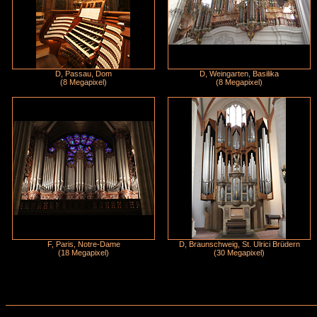
D, Passau, Dom
D, Weingarten, Basilika
(8 Megapixel)
(8 Megapixel)
F, Paris, Notre-Dame
D, Braunschweig, St. Ulrici Brüdern
(18 Megapixel)
(30 Megapixel)