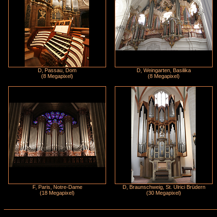
D, Passau, Dom
D, Weingarten, Basilika
(8 Megapixel)
(8 Megapixel)
F, Paris, Notre-Dame
D, Braunschweig, St. Ulrici Brüdern
(18 Megapixel)
(30 Megapixel)