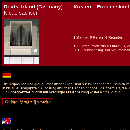
Deutschland (Germany)
Küsten – Friedenskirc
Niedersachsen
1 Manual, 9 Ranks, 6 Register
1968 erbaut von Alfred Führer (D, 
2010 Renovierung und Neuintomatio
Details und Disposition der Orgel / specification and stoplist of this organ
Die Disposition und große Fotos dieser Orgel sind nur im Abonnenten-Bereich ve
in bis zu 45 Megapixeln Auflösung abrufbar. Der dafür nötige Speicherplatz, die
Ein
unbegrenzter Zugriff mit sofortiger Freischaltung
kostet einmalig nur 35 Eu