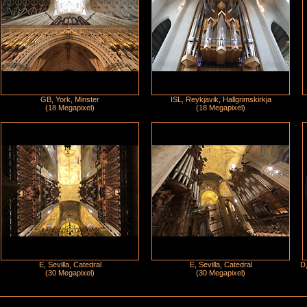
GB, York, Minster
ISL, Reykjavik, Hallgrimskirkja
(18 Megapixel)
(18 Megapixel)
E, Sevilla, Catedral
E, Sevilla, Catedral
D,
(30 Megapixel)
(30 Megapixel)