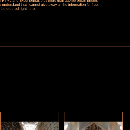
ch in HTML and Excel format, plus more than 33,400 organ photos
understand that I cannot give away all the information for free.
n be ordered right here: