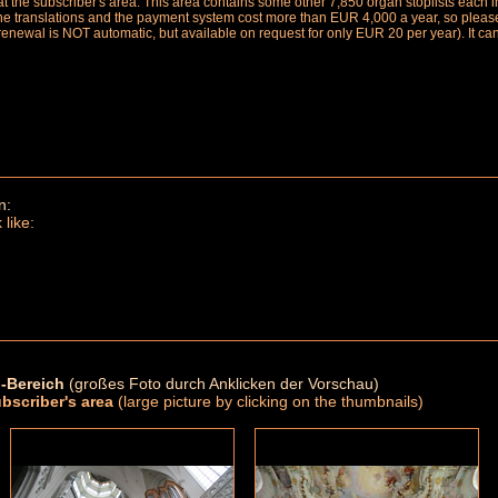
le at the subscriber's area. This area contains some other 7,850 organ stoplists ea
the translations and the payment system cost more than EUR 4,000 a year, so please 
renewal is NOT automatic, but available on request for only EUR 20 per year). It ca
n:
 like:
-Bereich
(großes Foto durch Anklicken der Vorschau)
ubscriber's area
(large picture by clicking on the thumbnails)