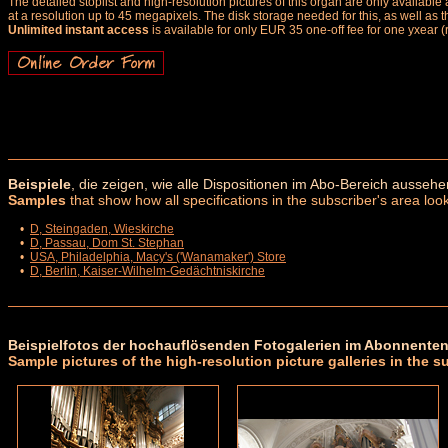
The detailed stoplist and high-resolution pictures of this organ are only availab
at a resolution up to 45 megapixels. The disk storage needed for this, as well as 
Unlimited instant access
is available for only EUR 35 one-off fee for one yxear (
Beispiele
, die zeigen, wie alle Dispositionen im Abo-Bereich aussehe
Samples
that show how all specifications in the subscriber's area look
•
D, Steingaden, Wieskirche
•
D, Passau, Dom St. Stephan
•
USA, Philadelphia, Macy's ('Wanamaker') Store
•
D, Berlin, Kaiser-Wilhelm-Gedächtniskirche
Beispielfotos der hochauflösenden Fotogalerien im Abonnenten
Sample pictures of the high-resolution picture galleries in the s