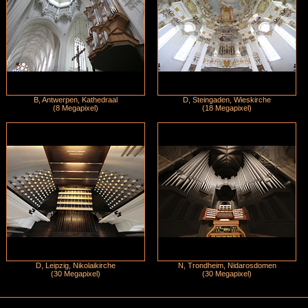
B, Antwerpen, Kathedraal
D, Steingaden, Wieskirche
(8 Megapixel)
(18 Megapixel)
D, Leipzig, Nikolaikirche
N, Trondheim, Nidarosdomen
(30 Megapixel)
(30 Megapixel)