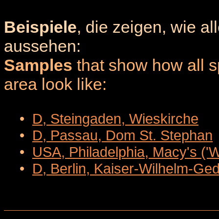
Beispiele
, die zeigen, wie a
aussehen:
Samples
that show how all sp
area look like:
•
D, Steingaden, Wieskirche
•
D, Passau, Dom St. Stephan
•
USA, Philadelphia, Macy's ('
•
D, Berlin, Kaiser-Wilhelm-Ge