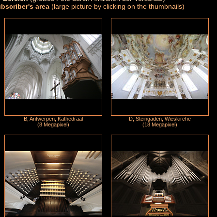
ubscriber's area
(large picture by clicking on the thumbnails)
B, Antwerpen, Kathedraal
D, Steingaden, Wieskirche
(8 Megapixel)
(18 Megapixel)