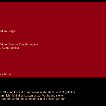
stian Börger
 Viole d'amour 8' im Echowerk
ls Kompromiss)
beschloss
m HTML- und Excel-Format sowie mehr als 33.400 Orgelfotos
nn ich nicht alles kostenlos zur Verfügung stellen.
uro pro Jahr) und kann direkt hier bestellt werden: