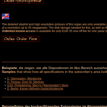
The detailed stoplist and high-resolution pictures of this organ are only availab
at a resolution up to 45 megapixels. The disk storage needed for this, as well as 
Unlimited instant access
is available for only EUR 35 one-off fee for one yxear (
Beispiele
, die zeigen, wie alle Dispositionen im Abo-Bereich aussehe
Samples
that show how all specifications in the subscriber's area look
•
D, Steingaden, Wieskirche
•
D, Passau, Dom St. Stephan
•
USA, Philadelphia, Macy's ('Wanamaker') Store
•
D, Berlin, Kaiser-Wilhelm-Gedächtniskirche
Beispielfotos der hochauflösenden Fotogalerien im Abonnenten