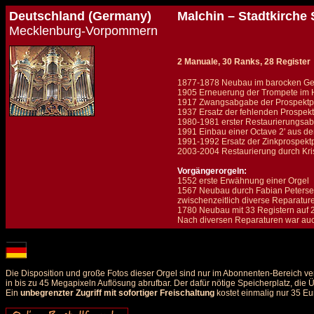
Deutschland (Germany)
Malchin – Stadtkirche 
Mecklenburg-Vorpommern
2 Manuale, 30 Ranks, 28 Register
1877-1878 Neubau im barocken Gehä
1905 Erneuerung der Trompete im H
1917 Zwangsabgabe der Prospektpf
1937 Ersatz der fehlenden Prospekt
1980-1981 erster Restaurierungsabs
1991 Einbau einer Octave 2' aus de
1991-1992 Ersatz der Zinkprospekt
2003-2004 Restaurierung durch Kri
Vorgängerorgeln:
1552 erste Erwähnung einer Orgel
1567 Neubau durch Fabian Peterse
zwischenzeitlich diverse Reparatur
1780 Neubau mit 33 Registern auf 
Nach diversen Reparaturen war auc
Details und Disposition der Orgel / specification and stoplist of this organ
Die Disposition und große Fotos dieser Orgel sind nur im Abonnenten-Bereich ve
in bis zu 45 Megapixeln Auflösung abrufbar. Der dafür nötige Speicherplatz, die
Ein
unbegrenzter Zugriff mit sofortiger Freischaltung
kostet einmalig nur 35 Eu