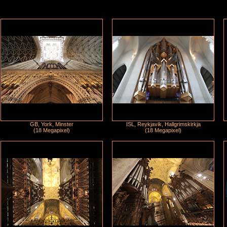
GB, York, Minster
ISL, Reykjavik, Hallgrimskirkja
(18 Megapixel)
(18 Megapixel)