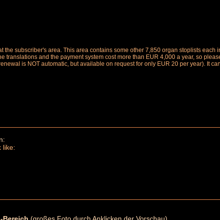
le at the subscriber's area. This area contains some other 7,850 organ stoplists ea
the translations and the payment system cost more than EUR 4,000 a year, so please 
renewal is NOT automatic, but available on request for only EUR 20 per year). It ca
n:
 like:
-Bereich
(großes Foto durch Anklicken der Vorschau)