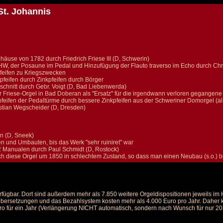
St. Johannis
use von 1782 durch Friedrich Friese III (D, Schwerin)
W, der Posaune im Pedal und Hinzufügung der Flauto traverso im Echo durch Chri
eifen zu Kriegszwecken
pfeifen durch Zinkpfeifen durch Börger
chnitt durch Gebr. Voigt (D, Bad Liebenwerda)
r Friese-Orgel in Bad Doberan als "Ersatz" für die irgendwann verloren gegangene
pfeifen der Pedaltürme durch bessere Zinkpfeifen aus der Schweriner Domorgel (a
stian Wegscheider (D, Dresden)
n (D, Sneek)
en und Umbauten, bis das Werk "sehr ruiniret" war
2 Manualen durch Paul Schmidt (D, Rostock)
h diese Orgel um 1850 in schlechtem Zustand, so dass man einen Neubau (s.o.) 
rfügbar. Dort sind außerdem mehr als 7.850 weitere Orgeldispositionen jeweils i
 Übersetzungen und das Bezahlsystem kosten mehr als 4.000 Euro pro Jahr. Daher ka
ro für ein Jahr (Verlängerung NICHT automatisch, sondern nach Wunsch für nur 20 E