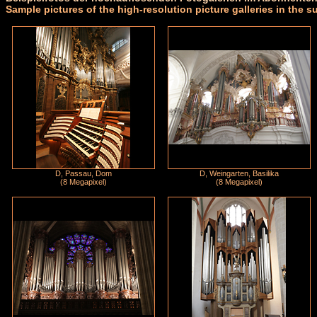
Sample pictures of the high-resolution picture galleries in the s
D, Passau, Dom
D, Weingarten, Basilika
(8 Megapixel)
(8 Megapixel)