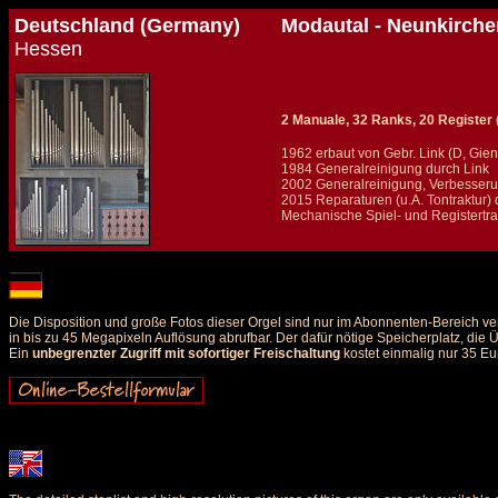
Deutschland (Germany)
Modautal - Neunkirche
Hessen
2 Manuale, 32 Ranks, 20 Register (+
1962 erbaut von Gebr. Link (D, Gie
1984 Generalreinigung durch Link
2002 Generalreinigung, Verbesseru
2015 Reparaturen (u.A. Tontraktur)
Mechanische Spiel- und Registertra
Details und Disposition der Orgel / specification and stoplist of this organ
Die Disposition und große Fotos dieser Orgel sind nur im Abonnenten-Bereich ve
in bis zu 45 Megapixeln Auflösung abrufbar. Der dafür nötige Speicherplatz, die
Ein
unbegrenzter Zugriff mit sofortiger Freischaltung
kostet einmalig nur 35 Eu