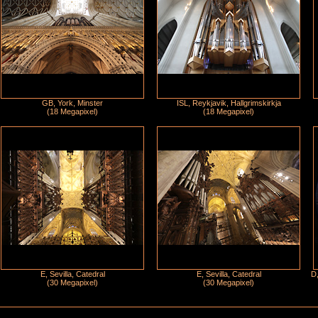
GB, York, Minster
ISL, Reykjavik, Hallgrimskirkja
(18 Megapixel)
(18 Megapixel)
E, Sevilla, Catedral
E, Sevilla, Catedral
D,
(30 Megapixel)
(30 Megapixel)