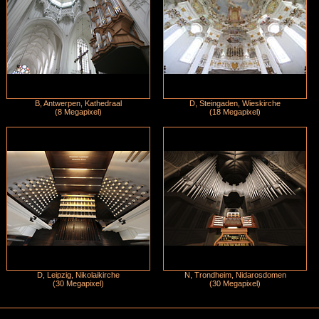
B, Antwerpen, Kathedraal
D, Steingaden, Wieskirche
(8 Megapixel)
(18 Megapixel)
D, Leipzig, Nikolaikirche
N, Trondheim, Nidarosdomen
(30 Megapixel)
(30 Megapixel)