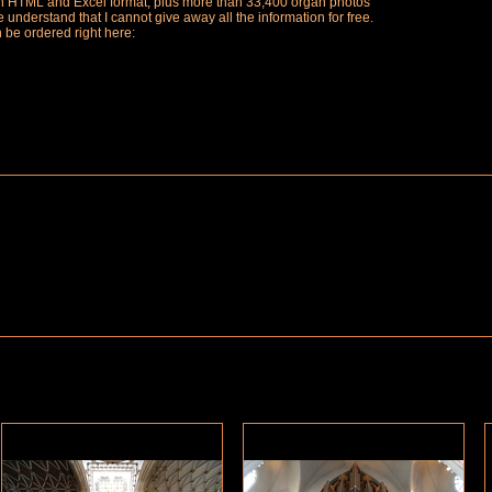
ch in HTML and Excel format, plus more than 33,400 organ photos
understand that I cannot give away all the information for free.
n be ordered right here: