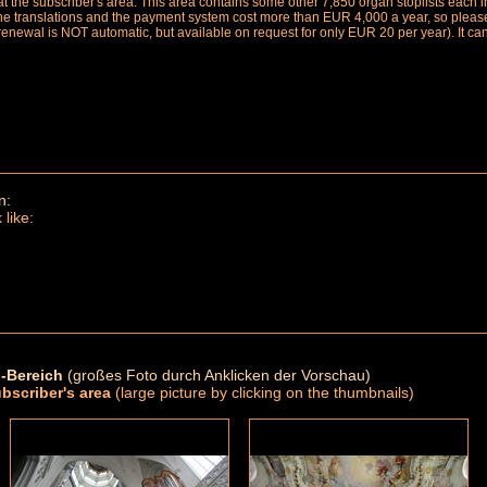
le at the subscriber's area. This area contains some other 7,850 organ stoplists ea
the translations and the payment system cost more than EUR 4,000 a year, so please 
renewal is NOT automatic, but available on request for only EUR 20 per year). It ca
n:
 like:
-Bereich
(großes Foto durch Anklicken der Vorschau)
ubscriber's area
(large picture by clicking on the thumbnails)