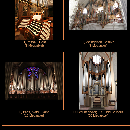
D, Passau, Dom
D, Weingarten, Basilika
(8 Megapixel)
(8 Megapixel)
F, Paris, Notre-Dame
D, Braunschweig, St. Ulrici Brüdern
(18 Megapixel)
(30 Megapixel)