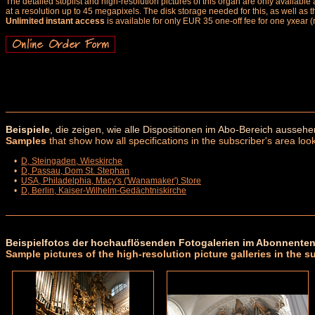
The detailed stoplist and high-resolution pictures of this organ are only availab
at a resolution up to 45 megapixels. The disk storage needed for this, as well as 
Unlimited instant access
is available for only EUR 35 one-off fee for one yxear (
Beispiele
, die zeigen, wie alle Dispositionen im Abo-Bereich aussehe
Samples
that show how all specifications in the subscriber's area look
•
D, Steingaden, Wieskirche
•
D, Passau, Dom St. Stephan
•
USA, Philadelphia, Macy's ('Wanamaker') Store
•
D, Berlin, Kaiser-Wilhelm-Gedächtniskirche
Beispielfotos der hochauflösenden Fotogalerien im Abonnenten
Sample pictures of the high-resolution picture galleries in the s