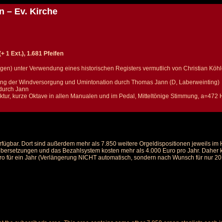
n – Ev. Kirche
 1 Ext.), 1.681 Pfeifen
ngen) unter Verwendung eines historischen Registers vermutlich von Christian Köhl
ng der Windversorgung und Umintonation durch Thomas Jann (D, Laberweinting)
 durch Jann
ktur, kurze Oktave in allen Manualen und im Pedal, Mitteltönige Stimmung, a=472 
rfügbar. Dort sind außerdem mehr als 7.850 weitere Orgeldispositionen jeweils i
 Übersetzungen und das Bezahlsystem kosten mehr als 4.000 Euro pro Jahr. Daher ka
ro für ein Jahr (Verlängerung NICHT automatisch, sondern nach Wunsch für nur 20 E