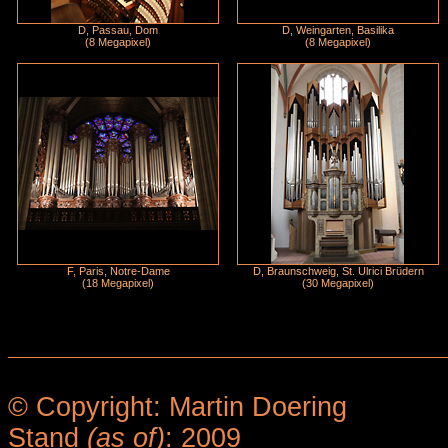
D, Passau, Dom
D, Weingarten, Basilika
(8 Megapixel)
(8 Megapixel)
F, Paris, Notre-Dame
D, Braunschweig, St. Ulrici Brüdern
(18 Megapixel)
(30 Megapixel)
© Copyright: Martin Doering
Stand
(as of)
: 2009