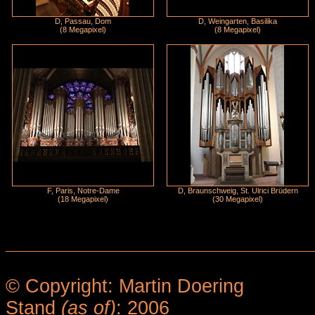
D, Passau, Dom
D, Weingarten, Basilika
(8 Megapixel)
(8 Megapixel)
F, Paris, Notre-Dame
D, Braunschweig, St. Ulrici Brüdern
(18 Megapixel)
(30 Megapixel)
© Copyright: Martin Doering
Stand
(as of)
: 2006