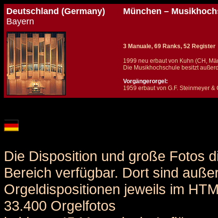
Deutschland (Germany)
München – Musikhochs
Bayern
3 Manuale, 69 Ranks, 52 Register
1999 neu erbaut von Kuhn (CH, Mä
Die Musikhochschule besitzt außerd
Vorgängerorgel:
1959 erbaut von G.F. Steinmeyer & 
Details und Disposition der Orgel / specification and stoplist of this organ
Die Disposition und große Fotos d
Bereich verfügbar. Dort sind auße
Orgeldispositionen jeweils im HT
33.400 Orgelfotos