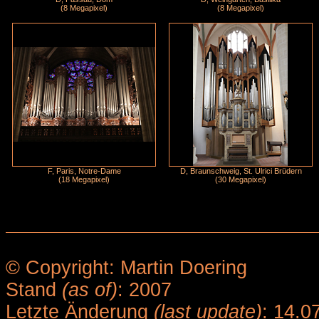
(8 Megapixel)
(8 Megapixel)
F, Paris, Notre-Dame
D, Braunschweig, St. Ulrici Brüdern
(18 Megapixel)
(30 Megapixel)
© Copyright: Martin Doering
Stand
(as of)
: 2007
Letzte Änderung
(last update)
: 14.0