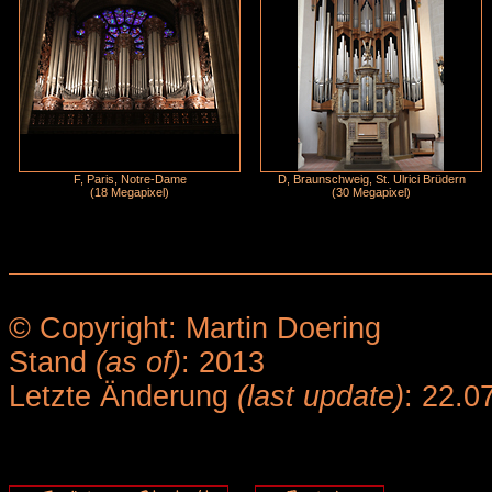
F, Paris, Notre-Dame
D, Braunschweig, St. Ulrici Brüdern
(18 Megapixel)
(30 Megapixel)
© Copyright: Martin Doering
Stand
(as of)
: 2013
Letzte Änderung
(last update)
: 22.0