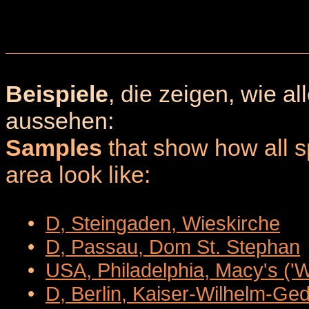
Beispiele
, die zeigen, wie a
aussehen:
Samples
that show how all sp
area look like:
•
D, Steingaden, Wieskirche
•
D, Passau, Dom St. Stephan
•
USA, Philadelphia, Macy's ('
•
D, Berlin, Kaiser-Wilhelm-Ge