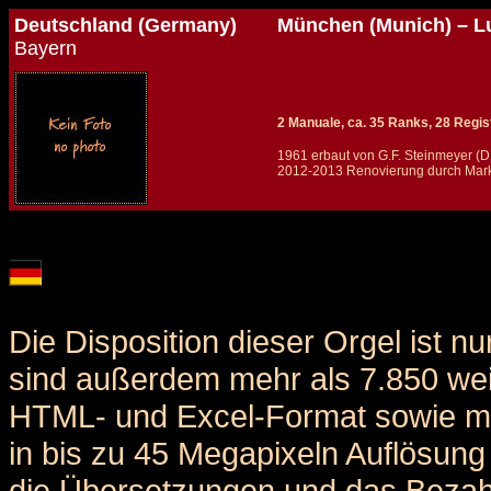
Deutschland (Germany)
München (Munich) – Lu
Bayern
2 Manuale, ca. 35 Ranks, 28 Regist
1961 erbaut von G.F. Steinmeyer (D
2012-2013 Renovierung durch Mark
Details und Disposition der Orgel / specification and stoplist of this organ
Die Disposition dieser Orgel ist n
sind außerdem mehr als 7.850 weit
HTML- und Excel-Format sowie me
in bis zu 45 Megapixeln Auflösung 
die Übersetzungen und das Bezah