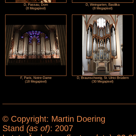
D, Passau, Dom
D, Weingarten, Basilika
(8 Megapixel)
(8 Megapixel)
F, Paris, Notre-Dame
D, Braunschweig, St. Ulrici Brüdern
(18 Megapixel)
(30 Megapixel)
© Copyright: Martin Doering
Stand
(as of)
: 2007