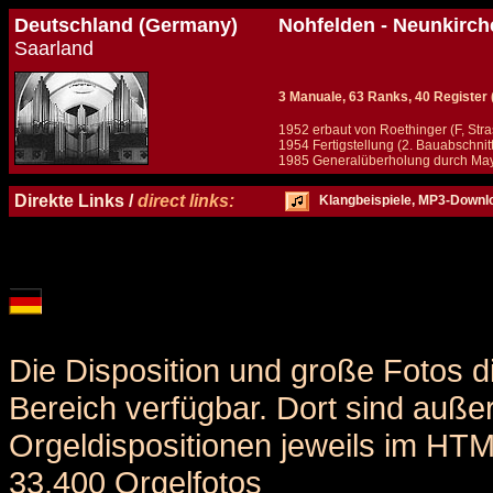
Deutschland (Germany)
Nohfelden - Neunkirche
Saarland
3 Manuale, 63 Ranks, 40 Register (+
1952 erbaut von Roethinger (F, Stra
1954 Fertigstellung (2. Bauabschnit
1985 Generalüberholung durch May
Details und Disposition der Orgel / specification and stoplist of this organ
Direkte Links /
direct links:
Klangbeispiele, MP3-Downl
Die Disposition und große Fotos d
Bereich verfügbar. Dort sind auße
Orgeldispositionen jeweils im HT
33.400 Orgelfotos