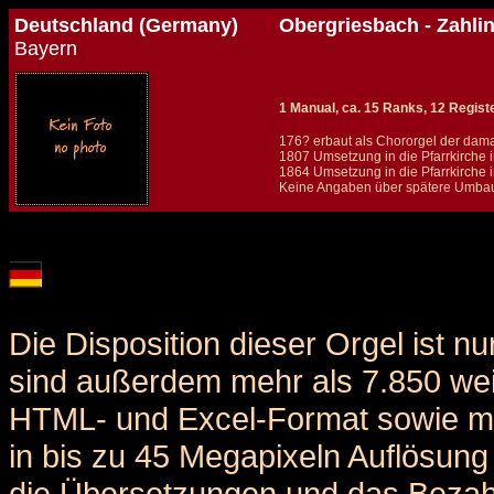
Deutschland (Germany)
Obergriesbach - Zahlin
Bayern
1 Manual, ca. 15 Ranks, 12 Regist
176? erbaut als Chororgel der dama
1807 Umsetzung in die Pfarrkirch
1864 Umsetzung in die Pfarrkirche i
Keine Angaben über spätere Umbau
Details und Disposition der Orgel / specification and stoplist of this organ
Die Disposition dieser Orgel ist n
sind außerdem mehr als 7.850 weit
HTML- und Excel-Format sowie me
in bis zu 45 Megapixeln Auflösung 
die Übersetzungen und das Bezah