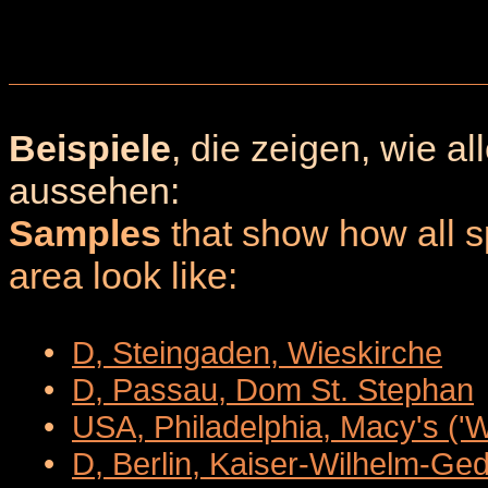
Beispiele
, die zeigen, wie a
aussehen:
Samples
that show how all sp
area look like:
•
D, Steingaden, Wieskirche
•
D, Passau, Dom St. Stephan
•
USA, Philadelphia, Macy's ('
•
D, Berlin, Kaiser-Wilhelm-Ge