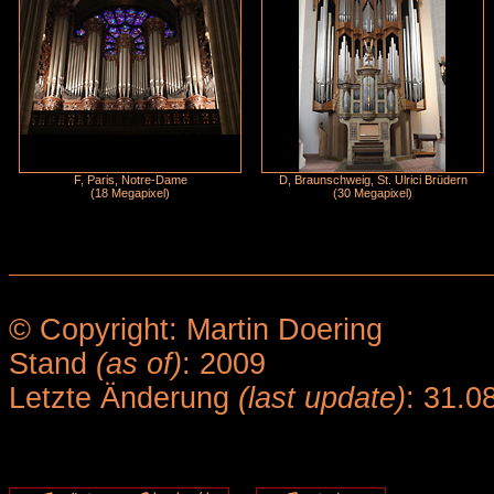
F, Paris, Notre-Dame
D, Braunschweig, St. Ulrici Brüdern
(18 Megapixel)
(30 Megapixel)
© Copyright: Martin Doering
Stand
(as of)
: 2009
Letzte Änderung
(last update)
: 31.0