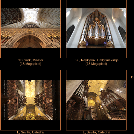
GB, York, Minster
ISL, Reykjavik, Hallgrimskirkja
(18 Megapixel)
(18 Megapixel)
D,
E, Sevilla, Catedral
E, Sevilla, Catedral