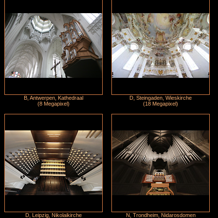
B, Antwerpen, Kathedraal
D, Steingaden, Wieskirche
(8 Megapixel)
(18 Megapixel)
D, Leipzig, Nikolaikirche
N, Trondheim, Nidarosdomen