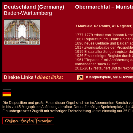
Deutschland (Germany)
Obermarchtal – Münste
Baden-Württemberg
3 Manuale, 62 Ranks, 41 Register, 
1777-1779 erbaut von Johann Nepo
1867 Reparatur und Ersatz einiger 
1896 neues Gebläse und Balganlage
1917 Zwangsabgabe der Prospektpf
1919 Ersatz aller Zungenregister d
1936 Ersatz einiger Register durch
1961 "Reparatur" mit Annäherung de
vorhandener "nach Gusto"
2011-2012 restauriert und teilrekons
Details und Disposition der Orgel / specification and stoplist of this organ
Direkte Links /
direct links:
Klangbeispiele, MP3-Downl
Die Disposition und große Fotos dieser Orgel sind nur im Abonnenten-Bereich ve
in bis zu 45 Megapixeln Auflösung abrufbar. Der dafür nötige Speicherplatz, die
Ein
unbegrenzter Zugriff mit sofortiger Freischaltung
kostet einmalig nur 35 Eu