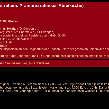
r (ehem. Prämonstratenser-Abteikirche)
2.894 Pfeifen
muk Holzhey (D, Ottobeuren)
Register durch Ebermeyer (D, Ellwangen)
 sowie Ersatz eines Registers durch Gebr. Späth
eifen zu Kriegszwecken
urch Späth
 Späth
r Disposition an den Originalzustand, jedoch Ersatz der gesamten Spieltraktur, 
truiert durch Johannes Rohlf (D, Neubulach) - fast komplett original erhaltene Regis
oad /
sound samples, MP3 download
rfügbar. Dort sind außerdem mehr als 7.850 weitere Orgeldispositionen jeweils i
 Übersetzungen und das Bezahlsystem kosten mehr als 4.000 Euro pro Jahr. Daher ka
ro für ein Jahr (Verlängerung NICHT automatisch, sondern nach Wunsch für nur 20 E