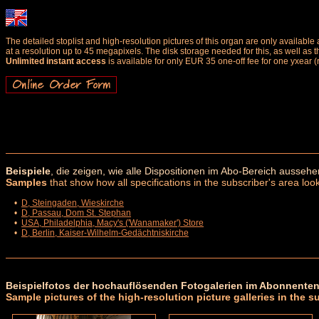
The detailed stoplist and high-resolution pictures of this organ are only availab
at a resolution up to 45 megapixels. The disk storage needed for this, as well as 
Unlimited instant access
is available for only EUR 35 one-off fee for one yxear (
Beispiele
, die zeigen, wie alle Dispositionen im Abo-Bereich aussehe
Samples
that show how all specifications in the subscriber's area look
•
D, Steingaden, Wieskirche
•
D, Passau, Dom St. Stephan
•
USA, Philadelphia, Macy's ('Wanamaker') Store
•
D, Berlin, Kaiser-Wilhelm-Gedächtniskirche
Beispielfotos der hochauflösenden Fotogalerien im Abonnenten
Sample pictures of the high-resolution picture galleries in the s