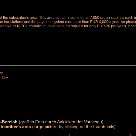
le at the subscriber's area. This area contains some other 7,850 organ stoplists ea
the translations and the payment system cost more than EUR 4,000 a year, so please 
renewal is NOT automatic, but available on request for only EUR 20 per year). It ca
n:
 like:
-Bereich
(großes Foto durch Anklicken der Vorschau)
ubscriber's area
(large picture by clicking on the thumbnails)