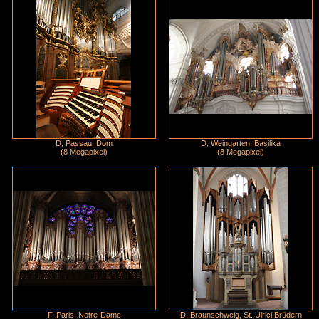
D, Passau, Dom
D, Weingarten, Basilika
(8 Megapixel)
(8 Megapixel)
F, Paris, Notre-Dame
D, Braunschweig, St. Ulrici Brüdern