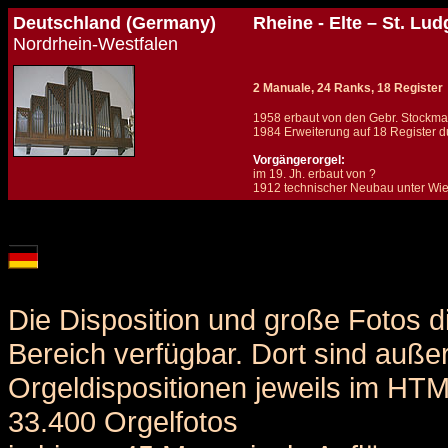
Deutschland (Germany)
Rheine - Elte – St. Lu
Nordrhein-Westfalen
2 Manuale, 24 Ranks, 18 Register
1958 erbaut von den Gebr. Stockma
1984 Erweiterung auf 18 Register du
Vorgängerorgel:
im 19. Jh. erbaut von ?
1912 technischer Neubau unter Wied
Details und Disposition der Orgel / specification and stoplist of this organ
Die Disposition und große Fotos d
Bereich verfügbar. Dort sind auße
Orgeldispositionen jeweils im HT
33.400 Orgelfotos