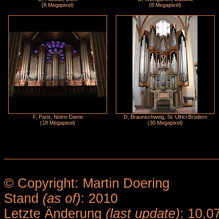
(8 Megapixel)
(8 Megapixel)
F, Paris, Notre-Dame
D, Braunschweig, St. Ulrici Brüdern
(18 Megapixel)
(30 Megapixel)
© Copyright: Martin Doering
Stand
(as of)
: 2010
Letzte Änderung
(last update)
: 10.0