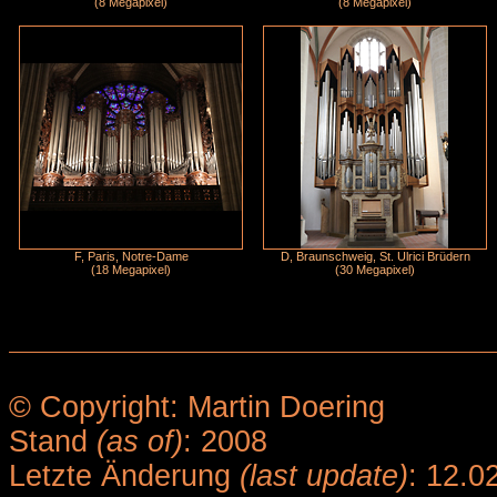
(8 Megapixel)
(8 Megapixel)
F, Paris, Notre-Dame
D, Braunschweig, St. Ulrici Brüdern
(18 Megapixel)
(30 Megapixel)
© Copyright: Martin Doering
Stand
(as of)
: 2008
Letzte Änderung
(last update)
: 12.0