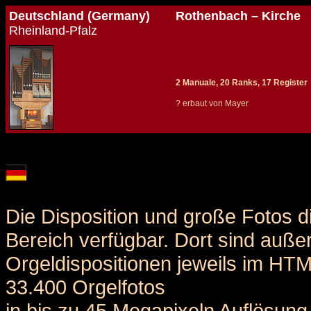
Deutschland (Germany)
Rothenbach – Kirche
Rheinland-Pfalz
2 Manuale, 20 Ranks, 17 Register
? erbaut von Mayer
Details und Disposition der Orgel / specification and stoplist of this organ
Die Disposition und große Fotos d
Bereich verfügbar. Dort sind auße
Orgeldispositionen jeweils im HT
33.400 Orgelfotos
in bis zu 45 Megapixeln Auflösung 