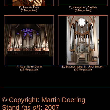
D, Passau, Dom
D, Weingarten, Basilika
(8 Megapixel)
(8 Megapixel)
F, Paris, Notre-Dame
D, Braunschweig, St. Ulrici Brüdern
(18 Megapixel)
(30 Megapixel)
© Copyright: Martin Doering
Stand
(as of)
: 2007