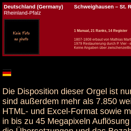
Deutschland (Germany)
Schweighausen – St.
Rheinland-Pfalz
1 Manual, 21 Ranks, 14 Register
1807-1808 erbaut von Mathias Mart
1979 Restaurierung durch P. Vier - e
Keine Angaben über zwischenzeitli
Details und Disposition der Orgel / specification and stoplist of this organ
Die Disposition dieser Orgel ist n
sind außerdem mehr als 7.850 weit
HTML- und Excel-Format sowie me
in bis zu 45 Megapixeln Auflösung 
die Übersetzungen und das Bezah