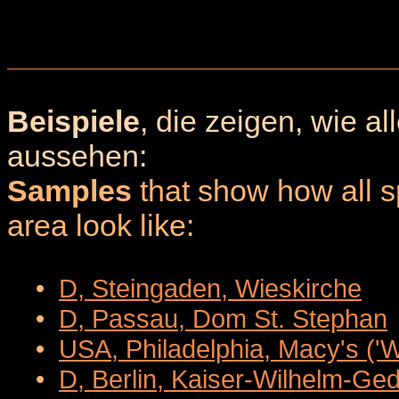
Beispiele
, die zeigen, wie a
aussehen:
Samples
that show how all sp
area look like:
•
D, Steingaden, Wieskirche
•
D, Passau, Dom St. Stephan
•
USA, Philadelphia, Macy's ('
•
D, Berlin, Kaiser-Wilhelm-Ge