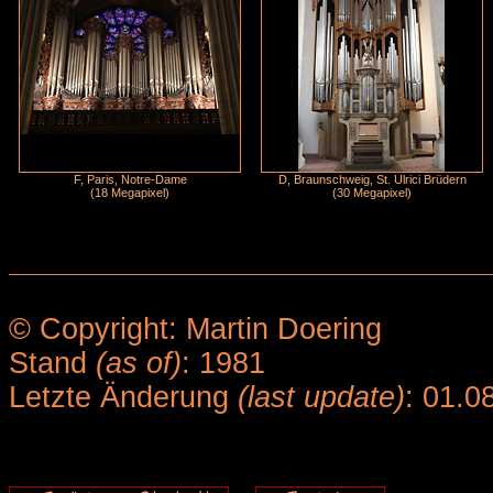
F, Paris, Notre-Dame
D, Braunschweig, St. Ulrici Brüdern
(18 Megapixel)
(30 Megapixel)
© Copyright: Martin Doering
Stand
(as of)
: 1981
Letzte Änderung
(last update)
: 01.0