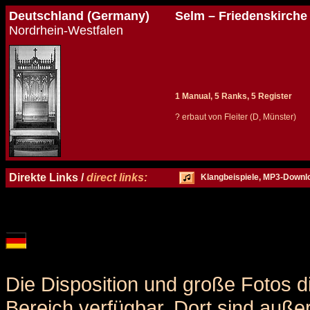
Deutschland (Germany)
Selm – Friedenskirche
Nordrhein-Westfalen
1 Manual, 5 Ranks, 5 Register
? erbaut von Fleiter (D, Münster)
Details und Disposition der Orgel / specification and stoplist of this organ
Direkte Links /
direct links:
Klangbeispiele, MP3-Downl
Die Disposition und große Fotos d
Bereich verfügbar. Dort sind auße