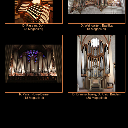
D, Passau, Dom
D, Weingarten, Basilika
(8 Megapixel)
(8 Megapixel)
F, Paris, Notre-Dame
D, Braunschweig, St. Ulrici Brüdern
(18 Megapixel)
(30 Megapixel)