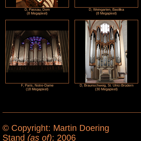
D, Passau, Dom
D, Weingarten, Basilika
(8 Megapixel)
(8 Megapixel)
F, Paris, Notre-Dame
D, Braunschweig, St. Ulrici Brüdern
(18 Megapixel)
(30 Megapixel)
© Copyright: Martin Doering
Stand
(as of)
: 2006