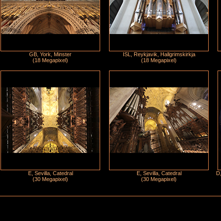
GB, York, Minster
ISL, Reykjavik, Hallgrimskirkja
(18 Megapixel)
(18 Megapixel)
E, Sevilla, Catedral
E, Sevilla, Catedral
D,
(30 Megapixel)
(30 Megapixel)