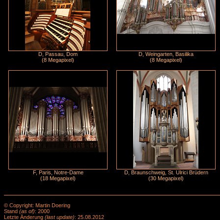
D, Passau, Dom
D, Weingarten, Basilika
(8 Megapixel)
(8 Megapixel)
F, Paris, Notre-Dame
D, Braunschweig, St. Ulrici Brüdern
(18 Megapixel)
(30 Megapixel)
© Copyright: Martin Doering
Stand
(as of)
: 2000
Letzte Änderung
(last update)
: 25.08.2012