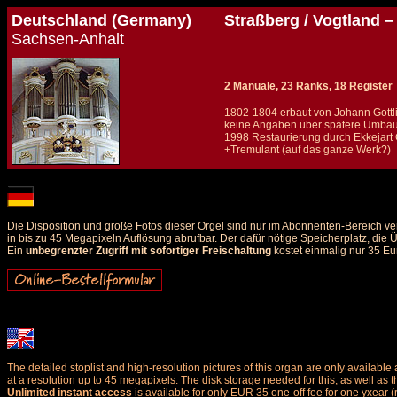
Deutschland (Germany)
Straßberg / Vogtland –
Sachsen-Anhalt
2 Manuale, 23 Ranks, 18 Register
1802-1804 erbaut von Johann Gottli
keine Angaben über spätere Umba
1998 Restaurierung durch Ekkejar
+Tremulant (auf das ganze Werk?)
Details und Disposition der Orgel / specification and stoplist of this organ
Die Disposition und große Fotos dieser Orgel sind nur im Abonnenten-Bereich ve
in bis zu 45 Megapixeln Auflösung abrufbar. Der dafür nötige Speicherplatz, die
Ein
unbegrenzter Zugriff mit sofortiger Freischaltung
kostet einmalig nur 35 Eu
The detailed stoplist and high-resolution pictures of this organ are only availab
at a resolution up to 45 megapixels. The disk storage needed for this, as well as 
Unlimited instant access
is available for only EUR 35 one-off fee for one yxear (