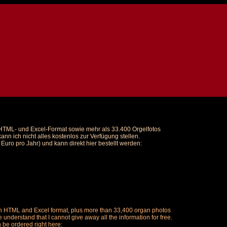
m HTML- und Excel-Format sowie mehr als 33.400 Orgelfotos
nn ich nicht alles kostenlos zur Verfügung stellen.
uro pro Jahr) und kann direkt hier bestellt werden:
ch in HTML and Excel format, plus more than 33,400 organ photos
understand that I cannot give away all the information for free.
n be ordered right here: