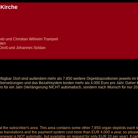
 Kirche
eb und Christian Wilhelm Trampeli
uten
t Groß und Johannes Soldan
rfügbar. Dort sind außerdem mehr als 7.850 weitere Orgeldispositionen jeweils i
 Übersetzungen und das Bezahlsystem kosten mehr als 4.000 Euro pro Jahr. Daher ka
ro für ein Jahr (Verlängerung NICHT automatisch, sondern nach Wunsch für nur 20 E
le at the subscriber's area. This area contains some other 7,850 organ stoplists ea
the translations and the payment system cost more than EUR 4,000 a year, so please 
renewal is NOT automatic, but available on request for only EUR 20 per year). It ca