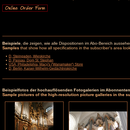
Beispiele
, die zeigen, wie alle Dispositionen im Abo-Bereich aussehe
Samples
that show how all specifications in the subscriber's area look
•
D, Steingaden, Wieskirche
•
D, Passau, Dom St. Stephan
•
USA, Philadelphia, Macy's ('Wanamaker') Store
•
D, Berlin, Kaiser-Wilhelm-Gedächtniskirche
Beispielfotos der hochauflösenden Fotogalerien im Abonnenten
Sample pictures of the high-resolution picture galleries in the s