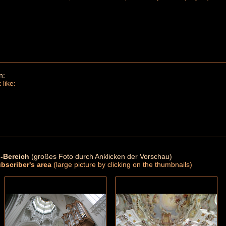
n:
 like:
-Bereich
(großes Foto durch Anklicken der Vorschau)
ubscriber's area
(large picture by clicking on the thumbnails)