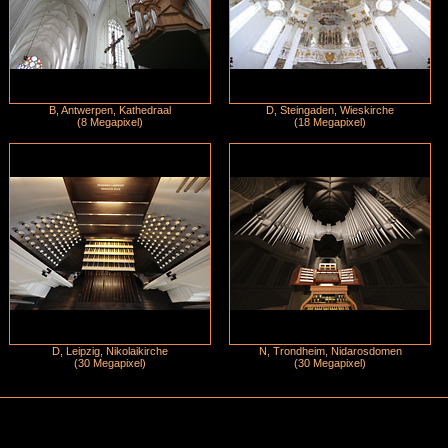
B, Antwerpen, Kathedraal
D, Steingaden, Wieskirche
(8 Megapixel)
(18 Megapixel)
D, Leipzig, Nikolaikirche
N, Trondheim, Nidarosdomen
(30 Megapixel)
(30 Megapixel)