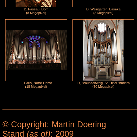
D, Passau, Dom
D, Weingarten, Basilika
(8 Megapixel)
(8 Megapixel)
F, Paris, Notre-Dame
D, Braunschweig, St. Ulrici Brüdern
(18 Megapixel)
(30 Megapixel)
© Copyright: Martin Doering
Stand
(as of)
: 2009