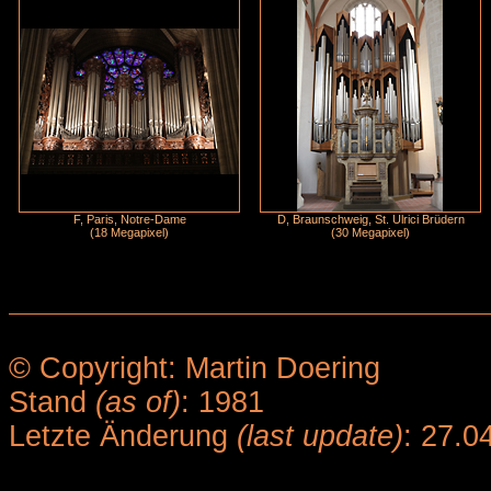
F, Paris, Notre-Dame
D, Braunschweig, St. Ulrici Brüdern
(18 Megapixel)
(30 Megapixel)
© Copyright: Martin Doering
Stand
(as of)
: 1981
Letzte Änderung
(last update)
: 27.0