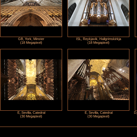
GB, York, Minster
ISL, Reykjavik, Hallgrimskirkja
(18 Megapixel)
(18 Megapixel)
E, Sevilla, Catedral
E, Sevilla, Catedral
D,
(30 Megapixel)
(30 Megapixel)