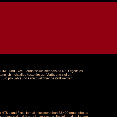
m HTML- und Excel-Format sowie mehr als 33.400 Orgelfotos
nn ich nicht alles kostenlos zur Verfügung stellen.
uro pro Jahr) und kann direkt hier bestellt werden:
ch in HTML and Excel format, plus more than 33,400 organ photos
understand that I cannot give away all the information for free.