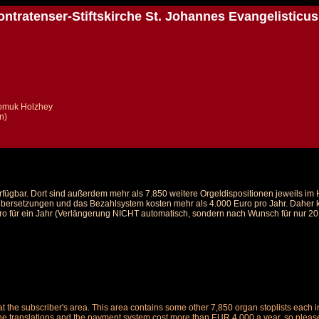
ntratenser-Stiftskirche St. Johannes Evangelisticus
omuk Holzhey
n)
rfügbar. Dort sind außerdem mehr als 7.850 weitere Orgeldispositionen jeweils i
 Übersetzungen und das Bezahlsystem kosten mehr als 4.000 Euro pro Jahr. Daher ka
ro für ein Jahr (Verlängerung NICHT automatisch, sondern nach Wunsch für nur 20 E
le at the subscriber's area. This area contains some other 7,850 organ stoplists ea
the translations and the payment system cost more than EUR 4,000 a year, so please 