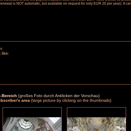
renewal is NOT automatic, but available on request for only EUR 20 per year). It ca
n:
 like:
-Bereich
(großes Foto durch Anklicken der Vorschau)
ubscriber's area
(large picture by clicking on the thumbnails)