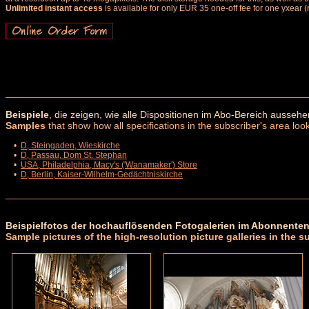
Unlimited instant access
is available for only EUR 35 one-off fee for one yxear (
Beispiele
, die zeigen, wie alle Dispositionen im Abo-Bereich aussehe
Samples
that show how all specifications in the subscriber's area look
•
D, Steingaden, Wieskirche
•
D, Passau, Dom St. Stephan
•
USA, Philadelphia, Macy's ('Wanamaker') Store
•
D, Berlin, Kaiser-Wilhelm-Gedächtniskirche
Beispielfotos der hochauflösenden Fotogalerien im Abonnenten
Sample pictures of the high-resolution picture galleries in the s