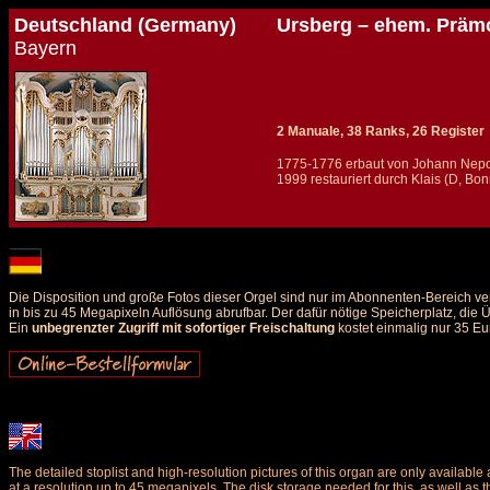
Deutschland (Germany)
Ursberg – ehem. Prämo
Bayern
2 Manuale, 38 Ranks, 26 Register
1775-1776 erbaut von Johann Nep
1999 restauriert durch Klais (D, Bon
Details und Disposition der Orgel / specification and stoplist of this organ
Die Disposition und große Fotos dieser Orgel sind nur im Abonnenten-Bereich ve
in bis zu 45 Megapixeln Auflösung abrufbar. Der dafür nötige Speicherplatz, die
Ein
unbegrenzter Zugriff mit sofortiger Freischaltung
kostet einmalig nur 35 Eu
The detailed stoplist and high-resolution pictures of this organ are only availab
at a resolution up to 45 megapixels. The disk storage needed for this, as well as 