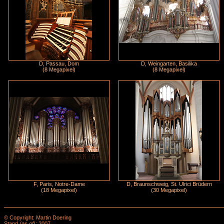
D, Passau, Dom
D, Weingarten, Basilika
(8 Megapixel)
(8 Megapixel)
F, Paris, Notre-Dame
D, Braunschweig, St. Ulrici Brüdern
(18 Megapixel)
(30 Megapixel)
© Copyright: Martin Doering
Stand
(as of)
: 2007