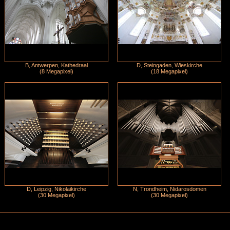
B, Antwerpen, Kathedraal
D, Steingaden, Wieskirche
(8 Megapixel)
(18 Megapixel)
D, Leipzig, Nikolaikirche
N, Trondheim, Nidarosdomen
(30 Megapixel)
(30 Megapixel)