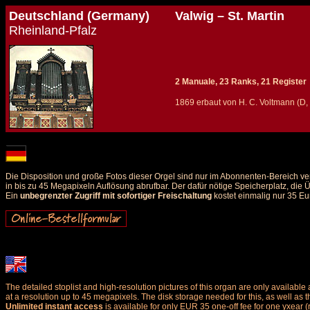
Deutschland (Germany)
Valwig – St. Martin
Rheinland-Pfalz
2 Manuale, 23 Ranks, 21 Register
1869 erbaut von H. C. Voltmann (D,
Details und Disposition der Orgel / specification and stoplist of this organ
Die Disposition und große Fotos dieser Orgel sind nur im Abonnenten-Bereich ve
in bis zu 45 Megapixeln Auflösung abrufbar. Der dafür nötige Speicherplatz, die
Ein
unbegrenzter Zugriff mit sofortiger Freischaltung
kostet einmalig nur 35 Eu
The detailed stoplist and high-resolution pictures of this organ are only availab
at a resolution up to 45 megapixels. The disk storage needed for this, as well as 
Unlimited instant access
is available for only EUR 35 one-off fee for one yxear (