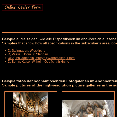
Beispiele
, die zeigen, wie alle Dispositionen im Abo-Bereich aussehe
Samples
that show how all specifications in the subscriber's area look
•
D, Steingaden, Wieskirche
•
D, Passau, Dom St. Stephan
•
USA, Philadelphia, Macy's ('Wanamaker') Store
•
D, Berlin, Kaiser-Wilhelm-Gedächtniskirche
Beispielfotos der hochauflösenden Fotogalerien im Abonnenten
Sample pictures of the high-resolution picture galleries in the s