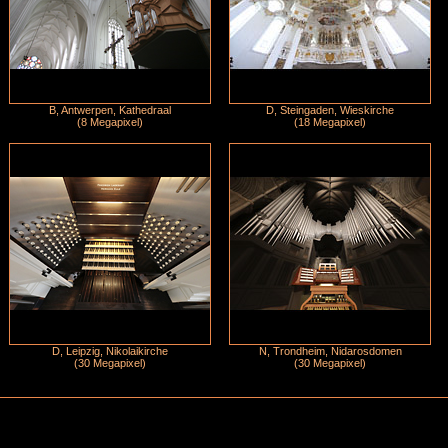
B, Antwerpen, Kathedraal
D, Steingaden, Wieskirche
(8 Megapixel)
(18 Megapixel)
D, Leipzig, Nikolaikirche
N, Trondheim, Nidarosdomen
(30 Megapixel)
(30 Megapixel)