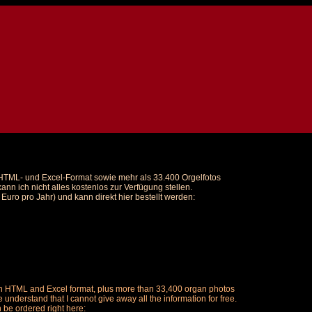
m HTML- und Excel-Format sowie mehr als 33.400 Orgelfotos
nn ich nicht alles kostenlos zur Verfügung stellen.
uro pro Jahr) und kann direkt hier bestellt werden:
ch in HTML and Excel format, plus more than 33,400 organ photos
understand that I cannot give away all the information for free.
n be ordered right here: