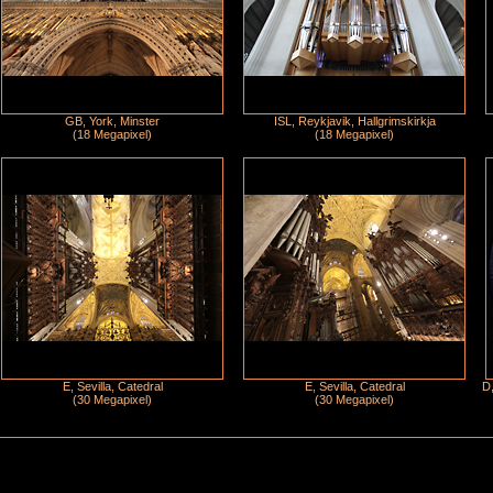
GB, York, Minster
ISL, Reykjavik, Hallgrimskirkja
(18 Megapixel)
(18 Megapixel)
E, Sevilla, Catedral
E, Sevilla, Catedral
D,
(30 Megapixel)
(30 Megapixel)