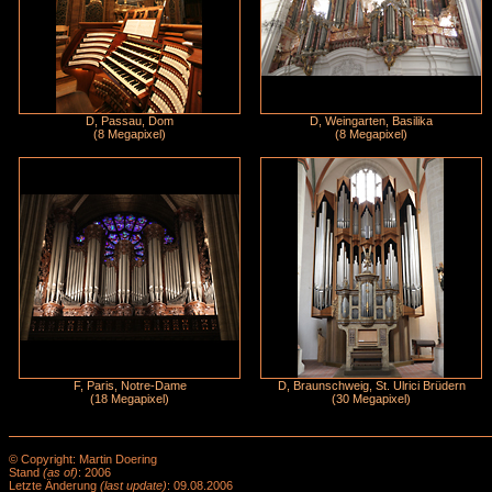
D, Passau, Dom
D, Weingarten, Basilika
(8 Megapixel)
(8 Megapixel)
F, Paris, Notre-Dame
D, Braunschweig, St. Ulrici Brüdern
(18 Megapixel)
(30 Megapixel)
© Copyright: Martin Doering
Stand
(as of)
: 2006
Letzte Änderung
(last update)
: 09.08.2006