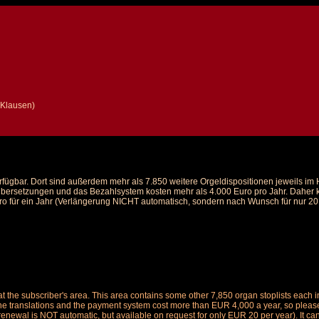
 Klausen)
rfügbar. Dort sind außerdem mehr als 7.850 weitere Orgeldispositionen jeweils i
 Übersetzungen und das Bezahlsystem kosten mehr als 4.000 Euro pro Jahr. Daher ka
ro für ein Jahr (Verlängerung NICHT automatisch, sondern nach Wunsch für nur 20 E
le at the subscriber's area. This area contains some other 7,850 organ stoplists ea
the translations and the payment system cost more than EUR 4,000 a year, so please 
renewal is NOT automatic, but available on request for only EUR 20 per year). It ca