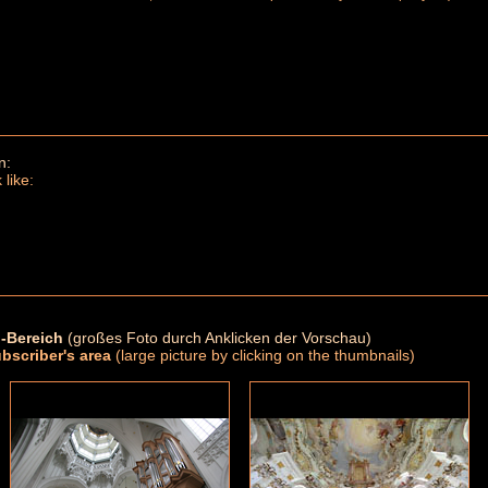
n:
 like:
-Bereich
(großes Foto durch Anklicken der Vorschau)
ubscriber's area
(large picture by clicking on the thumbnails)