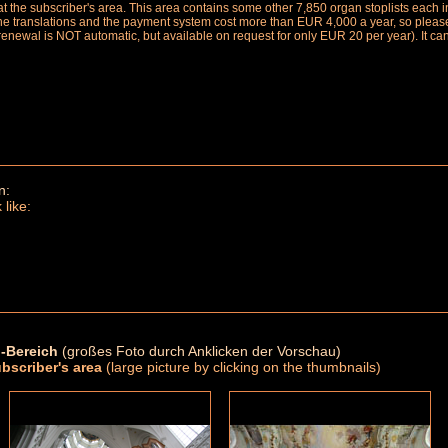
le at the subscriber's area. This area contains some other 7,850 organ stoplists ea
the translations and the payment system cost more than EUR 4,000 a year, so please 
renewal is NOT automatic, but available on request for only EUR 20 per year). It ca
n:
 like:
-Bereich
(großes Foto durch Anklicken der Vorschau)
ubscriber's area
(large picture by clicking on the thumbnails)