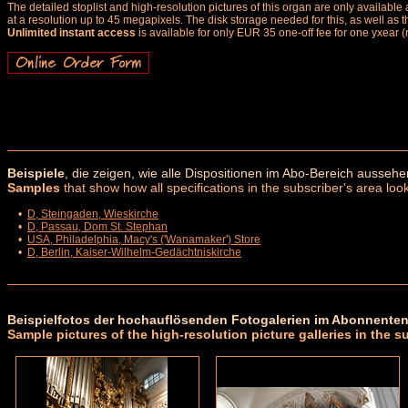
The detailed stoplist and high-resolution pictures of this organ are only availab
at a resolution up to 45 megapixels. The disk storage needed for this, as well as 
Unlimited instant access
is available for only EUR 35 one-off fee for one yxear (
Beispiele
, die zeigen, wie alle Dispositionen im Abo-Bereich aussehe
Samples
that show how all specifications in the subscriber's area look
•
D, Steingaden, Wieskirche
•
D, Passau, Dom St. Stephan
•
USA, Philadelphia, Macy's ('Wanamaker') Store
•
D, Berlin, Kaiser-Wilhelm-Gedächtniskirche
Beispielfotos der hochauflösenden Fotogalerien im Abonnenten
Sample pictures of the high-resolution picture galleries in the s