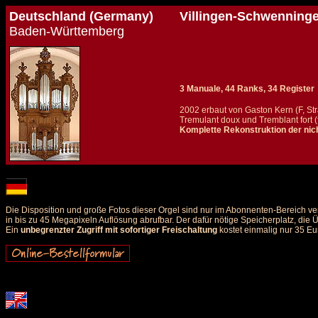
Deutschland (Germany)
Villingen-Schwenninge
Baden-Württemberg
3 Manuale, 44 Ranks, 34 Register
2002 erbaut von Gaston Kern (F, St
Tremulant doux und Tremblant fort 
Komplette Rekonstruktion der nic
Details und Disposition der Orgel / specification and stoplist of this organ
Die Disposition und große Fotos dieser Orgel sind nur im Abonnenten-Bereich ve
in bis zu 45 Megapixeln Auflösung abrufbar. Der dafür nötige Speicherplatz, die
Ein
unbegrenzter Zugriff mit sofortiger Freischaltung
kostet einmalig nur 35 Eu