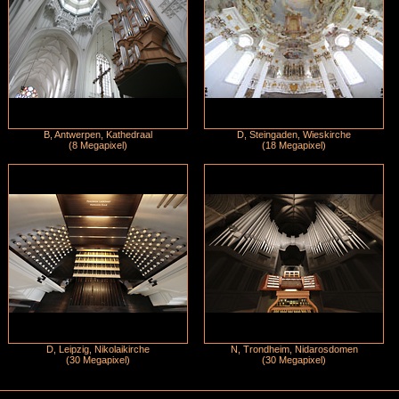
B, Antwerpen, Kathedraal
D, Steingaden, Wieskirche
(8 Megapixel)
(18 Megapixel)
D, Leipzig, Nikolaikirche
N, Trondheim, Nidarosdomen
(30 Megapixel)
(30 Megapixel)