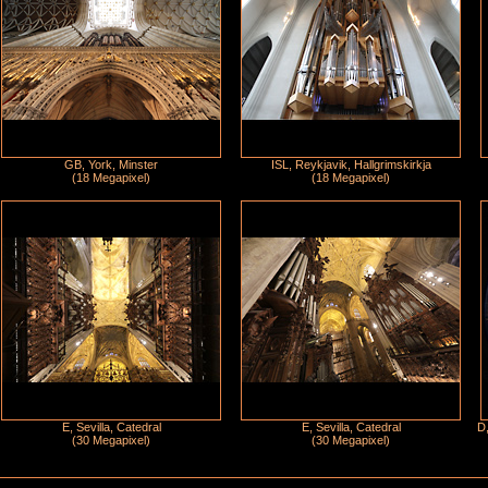
GB, York, Minster
ISL, Reykjavik, Hallgrimskirkja
(18 Megapixel)
(18 Megapixel)
E, Sevilla, Catedral
E, Sevilla, Catedral
D,
(30 Megapixel)
(30 Megapixel)