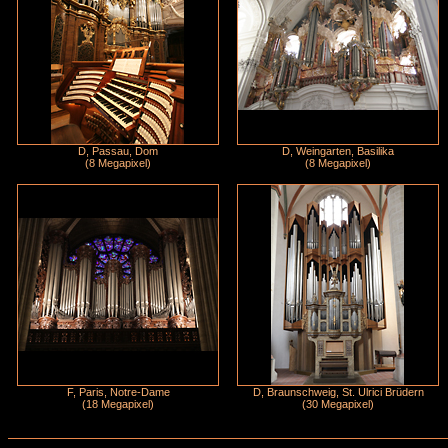
D, Passau, Dom
D, Weingarten, Basilika
(8 Megapixel)
(8 Megapixel)
F, Paris, Notre-Dame
D, Braunschweig, St. Ulrici Brüdern
(18 Megapixel)
(30 Megapixel)