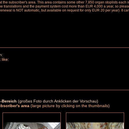
le at the subscriber's area. This area contains some other 7,850 organ stoplists ea
the translations and the payment system cost more than EUR 4,000 a year, so please 
renewal is NOT automatic, but available on request for only EUR 20 per year). It ca
n:
 like:
-Bereich
(großes Foto durch Anklicken der Vorschau)
ubscriber's area
(large picture by clicking on the thumbnails)