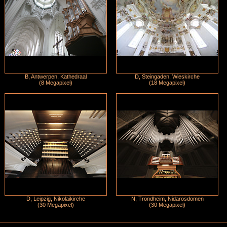
B, Antwerpen, Kathedraal
D, Steingaden, Wieskirche
(8 Megapixel)
(18 Megapixel)
D, Leipzig, Nikolaikirche
N, Trondheim, Nidarosdomen
(30 Megapixel)
(30 Megapixel)