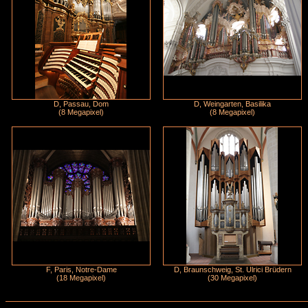
D, Passau, Dom
D, Weingarten, Basilika
(8 Megapixel)
(8 Megapixel)
F, Paris, Notre-Dame
D, Braunschweig, St. Ulrici Brüdern
(18 Megapixel)
(30 Megapixel)