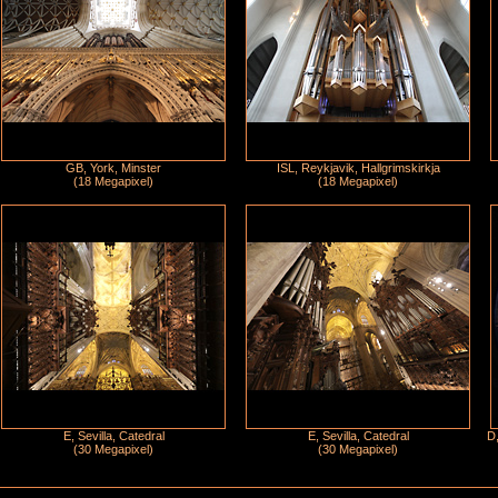
GB, York, Minster
ISL, Reykjavik, Hallgrimskirkja
(18 Megapixel)
(18 Megapixel)
E, Sevilla, Catedral
E, Sevilla, Catedral
D,
(30 Megapixel)
(30 Megapixel)