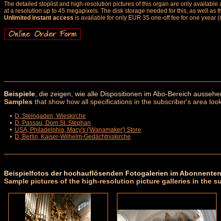
The detailed stoplist and high-resolution pictures of this organ are only availab
at a resolution up to 45 megapixels. The disk storage needed for this, as well as 
Unlimited instant access
is available for only EUR 35 one-off fee for one yxear (
Beispiele
, die zeigen, wie alle Dispositionen im Abo-Bereich aussehe
Samples
that show how all specifications in the subscriber's area look
•
D, Steingaden, Wieskirche
•
D, Passau, Dom St. Stephan
•
USA, Philadelphia, Macy's ('Wanamaker') Store
•
D, Berlin, Kaiser-Wilhelm-Gedächtniskirche
Beispielfotos der hochauflösenden Fotogalerien im Abonnenten
Sample pictures of the high-resolution picture galleries in the s