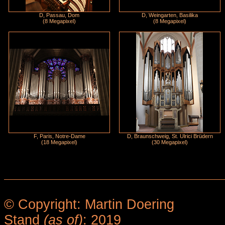
D, Passau, Dom
D, Weingarten, Basilika
(8 Megapixel)
(8 Megapixel)
F, Paris, Notre-Dame
D, Braunschweig, St. Ulrici Brüdern
(18 Megapixel)
(30 Megapixel)
© Copyright: Martin Doering
Stand
(as of)
: 2019