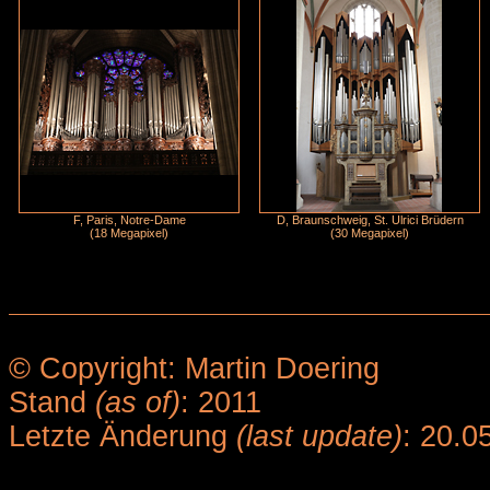
F, Paris, Notre-Dame
D, Braunschweig, St. Ulrici Brüdern
(18 Megapixel)
(30 Megapixel)
© Copyright: Martin Doering
Stand
(as of)
: 2011
Letzte Änderung
(last update)
: 20.0