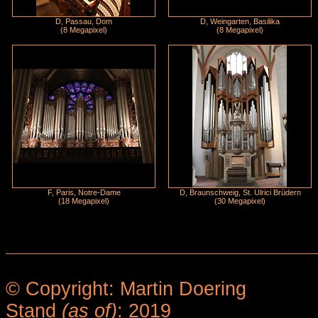
D, Passau, Dom
D, Weingarten, Basilika
(8 Megapixel)
(8 Megapixel)
F, Paris, Notre-Dame
D, Braunschweig, St. Ulrici Brüdern
(18 Megapixel)
(30 Megapixel)
© Copyright: Martin Doering
Stand
(as of)
: 2019