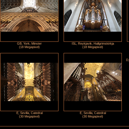
GB, York, Minster
ISL, Reykjavik, Hallgrimskirkja
(18 Megapixel)
(18 Megapixel)
D,
E, Sevilla, Catedral
E, Sevilla, Catedral
(30 Megapixel)
(30 Megapixel)