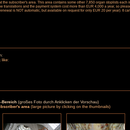
le at the subscriber's area. This area contains some other 7,850 organ stoplists ea
the translations and the payment system cost more than EUR 4,000 a year, so please 
renewal is NOT automatic, but available on request for only EUR 20 per year). It ca
n:
 like:
-Bereich
(großes Foto durch Anklicken der Vorschau)
ubscriber's area
(large picture by clicking on the thumbnails)