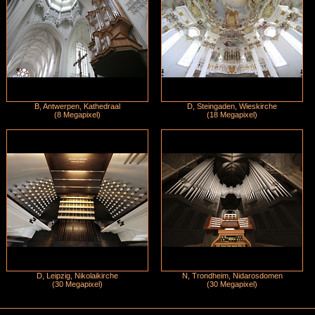
B, Antwerpen, Kathedraal
D, Steingaden, Wieskirche
(8 Megapixel)
(18 Megapixel)
D, Leipzig, Nikolaikirche
N, Trondheim, Nidarosdomen
(30 Megapixel)
(30 Megapixel)