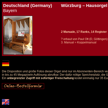
Deutschland (Germany)
Würzburg – Hausorgel
Bayern
2 Manuale, 17 Ranks, 14 Register
? erbaut von Paul Ott (D, Göttingen)
3. Manual = Koppelmanual
Details und Disposition der Orgel / specification and stoplist of this organ
Die Disposition und große Fotos dieser Orgel sind nur im Abonnenten-Bereich ve
in bis zu 45 Megapixeln Auflösung abrufbar. Der dafür nötige Speicherplatz, die
Ein
unbegrenzter Zugriff mit sofortiger Freischaltung
kostet einmalig nur 35 Eu