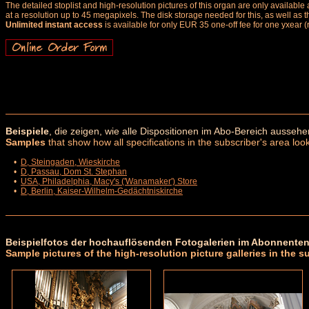
The detailed stoplist and high-resolution pictures of this organ are only availab
at a resolution up to 45 megapixels. The disk storage needed for this, as well as 
Unlimited instant access
is available for only EUR 35 one-off fee for one yxear (
Beispiele
, die zeigen, wie alle Dispositionen im Abo-Bereich aussehe
Samples
that show how all specifications in the subscriber's area look
•
D, Steingaden, Wieskirche
•
D, Passau, Dom St. Stephan
•
USA, Philadelphia, Macy's ('Wanamaker') Store
•
D, Berlin, Kaiser-Wilhelm-Gedächtniskirche
Beispielfotos der hochauflösenden Fotogalerien im Abonnenten
Sample pictures of the high-resolution picture galleries in the s