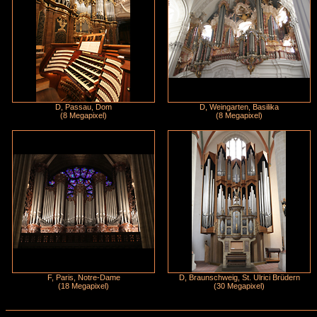
D, Passau, Dom
D, Weingarten, Basilika
(8 Megapixel)
(8 Megapixel)
F, Paris, Notre-Dame
D, Braunschweig, St. Ulrici Brüdern
(18 Megapixel)
(30 Megapixel)